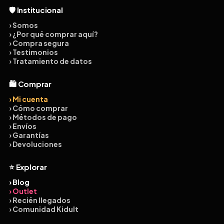
🛡️ Institucional
› Somos
› ¿Por qué comprar aquí?
› Compra segura
› Testimonios
› Tratamiento de datos
🛍️ Comprar
› Mi cuenta
› Cómo comprar
› Métodos de pago
› Envíos
› Garantías
› Devoluciones
⭐ Explorar
› Blog
› Outlet
› Recién llegados
› Comunidad Kidult