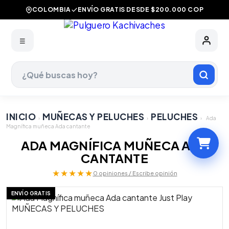
COLOMBIA
ENVÍO GRATIS DESDE $200.000 COP
☰
INICIO
MUÑECAS Y PELUCHES
PELUCHES
›
›
›
Ada
Magnífica muñeca Ada cantante
ADA MAGNÍFICA MUÑECA ADA
CANTANTE
★★★★★
0 opiniones / Escribe opinión
ENVÍO GRATIS