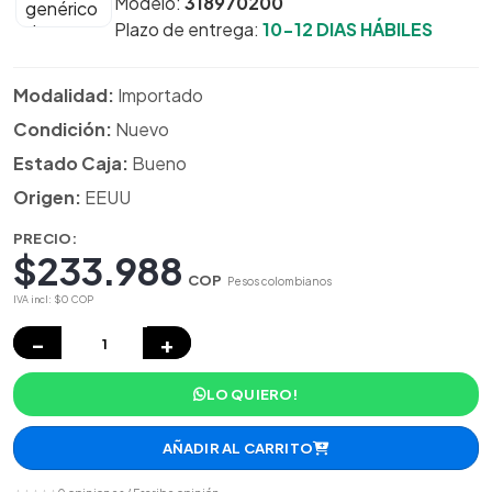
Modelo:
318970200
Plazo de entrega:
10-12 DIAS HÁBILES
Modalidad:
Importado
Condición:
Nuevo
Estado Caja:
Bueno
Origen:
EEUU
PRECIO:
$233.988
COP
Pesos colombianos
IVA incl: $0 COP
−
+
LO QUIERO!
AÑADIR AL CARRITO