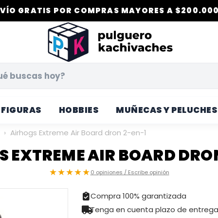
VÍO GRATIS POR COMPRAS MAYORES A $200.000
FIGURAS
HOBBIES
MUÑECAS Y PELUCHES
)
›
Airhogs Extreme Air Board dron 2-en-1
S EXTREME AIR BOARD DRON
★★★★★
0 opiniones / Escribe opinión
Compra 100% garantizada
Tenga en cuenta plazo de entreg