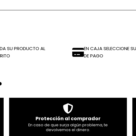
DA SU PRODUCTO AL
EN CAJA SELECCIONE SU
RITO
DE PAGO
?
Protección al comprador
En caso de que surja algún problema, te
devolvemos el dinero.