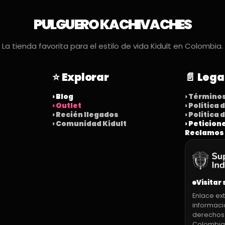
PULGUERO KACHIVACHES
La tienda favorita para el estilo de vida Kidult en Colombia.
⭐ Explorar
📄 Lega
› Blog
› Término
› Outlet
› Política
› Recién llegados
› Política
› Comunidad Kidult
› Peticion
Reclamos
Visitar 
Enlace ext
informaci
derechos
Colombia