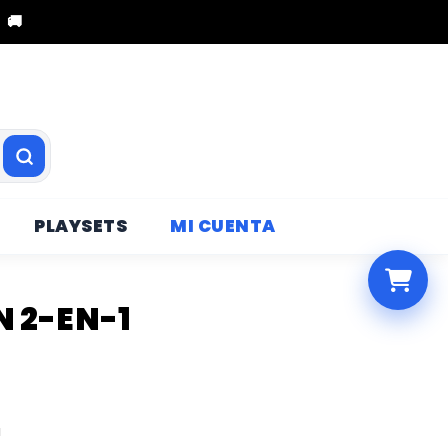
 🚚
PLAYSETS
MI CUENTA
 2-EN-1
a