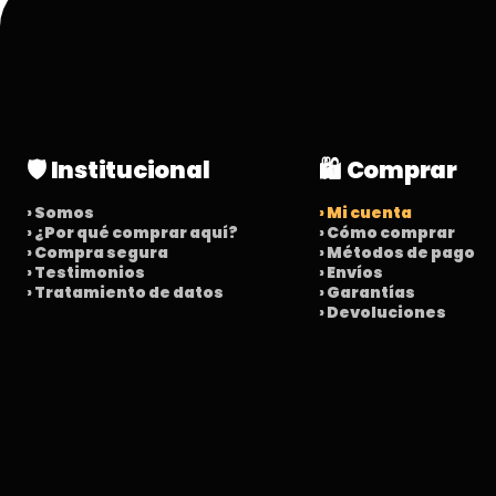
🛡️ Institucional
🛍️ Comprar
› Somos
› Mi cuenta
› ¿Por qué comprar aquí?
› Cómo comprar
› Compra segura
› Métodos de pago
› Testimonios
› Envíos
› Tratamiento de datos
› Garantías
› Devoluciones