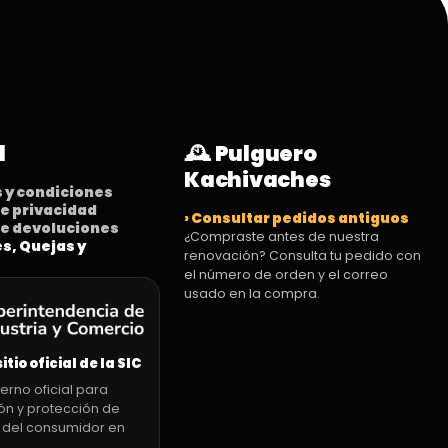
l
🕰️ Pulguero
Kachivaches
s y condiciones
 de privacidad
› Consultar pedidos antiguos
 de devoluciones
¿Compraste antes de nuestra
es, Quejas y
renovación? Consulta tu pedido con
el número de orden y el correo
usado en la compra.
sitio oficial de la SIC
erno oficial para
ón y protección de
 del consumidor en
.