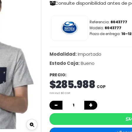
Consulte disponibilidad antes de 
Referencia:
6043777
Modelo:
6043777
Plazo de entrega:
10-12
Modalidad:
Importado
Estado Caja:
Bueno
PRECIO:
$285.988
COP
IVA incl: $0 COP
−
+
L