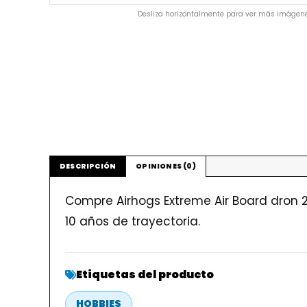
Desliza horizontalmente para ver más imágene
DESCRIPCIÓN
OPINIONES (0)
Compre Airhogs Extreme Air Board dron 
10 años de trayectoria.
Etiquetas del producto
HOBBIES