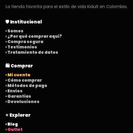
La tienda favorita para el estilo de vida Kidult en Colombia.
🛡️ Institucional
› Somos
› ¿Por qué comprar aquí?
› Compra segura
› Testimonios
› Tratamiento de datos
🛍️ Comprar
› Mi cuenta
› Cómo comprar
› Métodos de pago
› Envíos
› Garantías
› Devoluciones
⭐ Explorar
› Blog
› Outlet