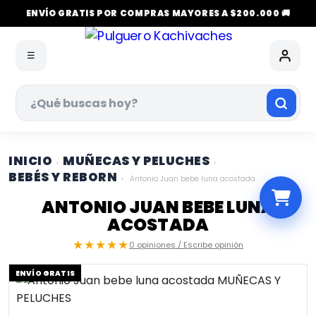
ENVÍO GRATIS POR COMPRAS MAYORES A $200.000 🚚
☰
INICIO
MUÑECAS Y PELUCHES
›
›
BEBÉS Y REBORN
›
Antonio Juan bebe luna acostada
ANTONIO JUAN BEBE LUNA
ACOSTADA
★★★★★
0 opiniones / Escribe opinión
ENVÍO GRATIS