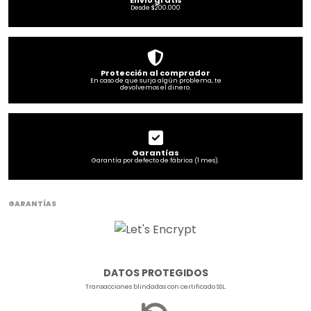
Envío gratis
Desde $200.000
Protección al comprador
En caso de que surja algún problema, te
devolvemos el dinero.
Garantías
Garantía por defecto de fábrica (1 mes).
GARANTÍAS
DATOS PROTEGIDOS
Transacciones blindadas con certificado SSL.