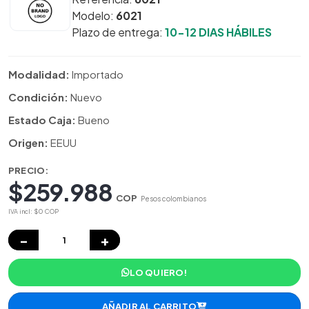
Modelo:
6021
Plazo de entrega:
10-12 DIAS HÁBILES
Modalidad:
Importado
Condición:
Nuevo
Estado Caja:
Bueno
Origen:
EEUU
PRECIO:
$259.988
COP
Pesos colombianos
IVA incl: $0 COP
−
+
LO QUIERO!
AÑADIR AL CARRITO