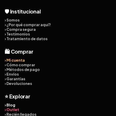
🛡️ Institucional
› Somos
› ¿Por qué comprar aquí?
› Compra segura
› Testimonios
› Tratamiento de datos
🛍️ Comprar
› Mi cuenta
› Cómo comprar
› Métodos de pago
› Envíos
› Garantías
› Devoluciones
⭐ Explorar
› Blog
› Outlet
› Recién llegados