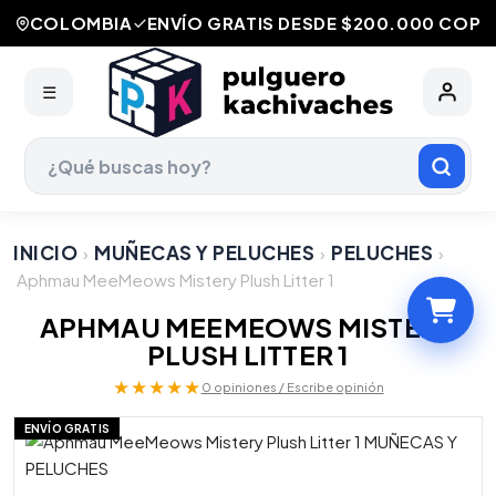
COLOMBIA
ENVÍO GRATIS DESDE $200.000 COP
☰
INICIO
MUÑECAS Y PELUCHES
PELUCHES
›
›
›
Aphmau MeeMeows Mistery Plush Litter 1
APHMAU MEEMEOWS MISTERY
PLUSH LITTER 1
★★★★★
0 opiniones / Escribe opinión
ENVÍO GRATIS