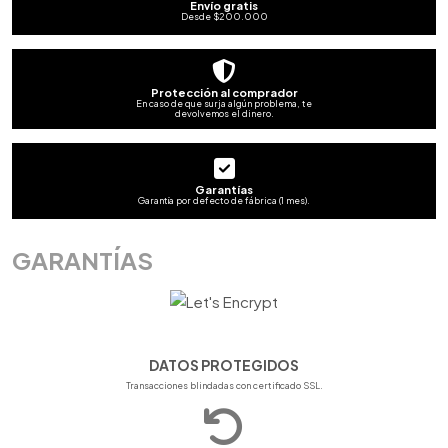
Envío gratis
Desde $200.000
Protección al comprador
En caso de que surja algún problema, te
devolvemos el dinero.
Garantías
Garantía por defecto de fábrica (1 mes).
GARANTÍAS
DATOS PROTEGIDOS
Transacciones blindadas con certificado SSL.