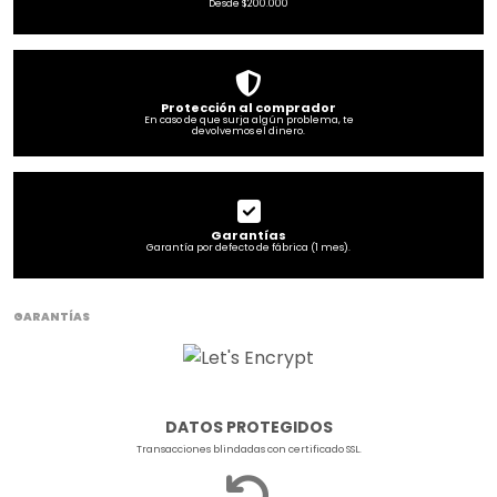
Desde $200.000
Protección al comprador
En caso de que surja algún problema, te
devolvemos el dinero.
Garantías
Garantía por defecto de fábrica (1 mes).
GARANTÍAS
DATOS PROTEGIDOS
Transacciones blindadas con certificado SSL.