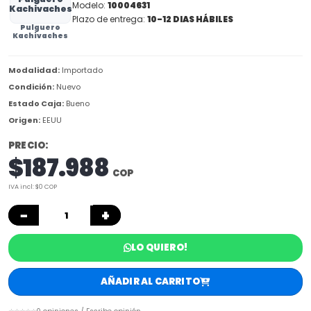
Modelo:
10004631
Kachivaches
Plazo de entrega:
10-12 DIAS HÁBILES
Pulguero
Kachivaches
Modalidad:
Importado
Condición:
Nuevo
Estado Caja:
Bueno
Origen:
EEUU
PRECIO:
$187.988
COP
IVA incl: $0 COP
−
+
LO QUIERO!
AÑADIR AL CARRITO