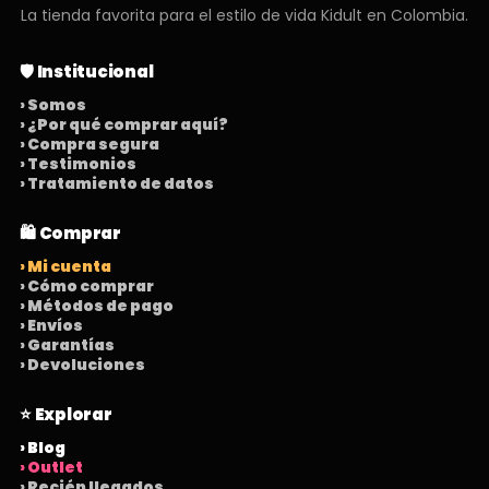
La tienda favorita para el estilo de vida Kidult en Colombia.
🛡️ Institucional
› Somos
› ¿Por qué comprar aquí?
› Compra segura
› Testimonios
› Tratamiento de datos
🛍️ Comprar
› Mi cuenta
› Cómo comprar
› Métodos de pago
› Envíos
› Garantías
› Devoluciones
⭐ Explorar
› Blog
› Outlet
› Recién llegados