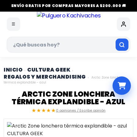
ENVÍO GRATIS POR COMPRAS MAYORES A $200.000 🚚
☰
INICIO
CULTURA GEEK
›
›
REGALOS Y MERCHANDISING
›
Arctic Zone lonchera
térmica explandible - azul
ARCTIC ZONE LONCHERA
TÉRMICA EXPLANDIBLE - AZUL
★★★★★
0 opiniones / Escribe opinión