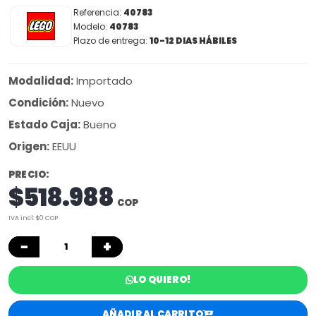
Referencia:
40783
Modelo:
40783
Plazo de entrega:
10-12 DIAS HÁBILES
Modalidad:
Importado
Condición:
Nuevo
Estado Caja:
Bueno
Origen:
EEUU
PRECIO:
$518.988
COP
IVA incl: $0 COP
−
+
LO QUIERO!
AÑADIR AL CARRITO