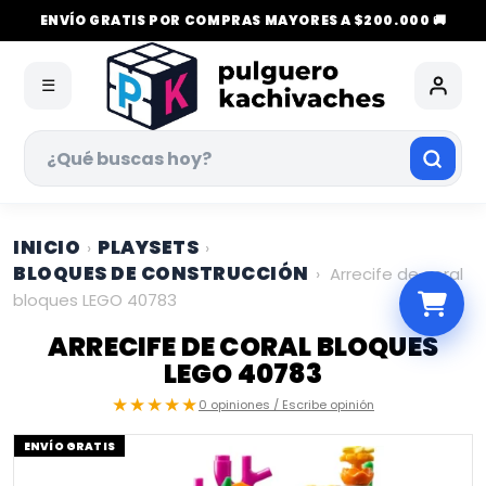
ENVÍO GRATIS POR COMPRAS MAYORES A $200.000 🚚
☰
INICIO
PLAYSETS
›
›
BLOQUES DE CONSTRUCCIÓN
›
Arrecife de coral
bloques LEGO 40783
ARRECIFE DE CORAL BLOQUES
LEGO 40783
★★★★★
0 opiniones / Escribe opinión
ENVÍO GRATIS