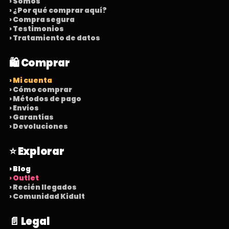
› Somos
› ¿Por qué comprar aquí?
› Compra segura
› Testimonios
› Tratamiento de datos
🛍️ Comprar
› Mi cuenta
› Cómo comprar
› Métodos de pago
› Envíos
› Garantías
› Devoluciones
⭐ Explorar
› Blog
› Outlet
› Recién llegados
› Comunidad Kidult
📄 Legal