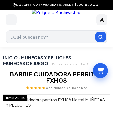
COLOMBIA
ENVÍO GRATIS DESDE $200.000 COP
☰
INICIO
MUÑECAS Y PELUCHES
›
›
MUÑECAS DE JUEGO
›
Barbie cuidadora perritos FXH08
BARBIE CUIDADORA PERRITOS
FXH08
★★★★★
0 opiniones / Escribe opinión
ENVÍO GRATIS