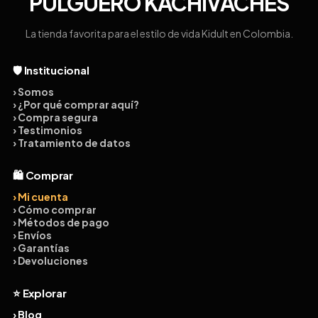
PULGUERO KACHIVACHES
La tienda favorita para el estilo de vida Kidult en Colombia.
🛡️ Institucional
› Somos
› ¿Por qué comprar aquí?
› Compra segura
› Testimonios
› Tratamiento de datos
🛍️ Comprar
› Mi cuenta
› Cómo comprar
› Métodos de pago
› Envíos
› Garantías
› Devoluciones
⭐ Explorar
› Blog