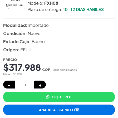
Modelo:
FXH08
Plazo de entrega:
10-12 DIAS HÁBILES
Modalidad:
Importado
Condición:
Nuevo
Estado Caja:
Bueno
Origen:
EEUU
PRECIO:
$317.988
COP
Pesos colombianos
IVA incl: $0 COP
−
+
LO QUIERO!
AÑADIR AL CARRITO