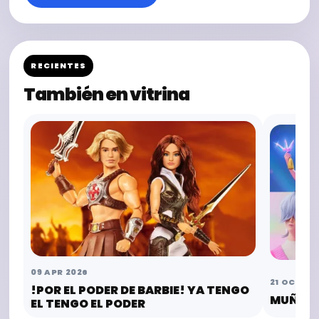
RECIENTES
También en vitrina
09 APR 2026
21 OCT 20
!POR EL PODER DE BARBIE! YA TENGO
MUÑECA
EL TENGO EL PODER