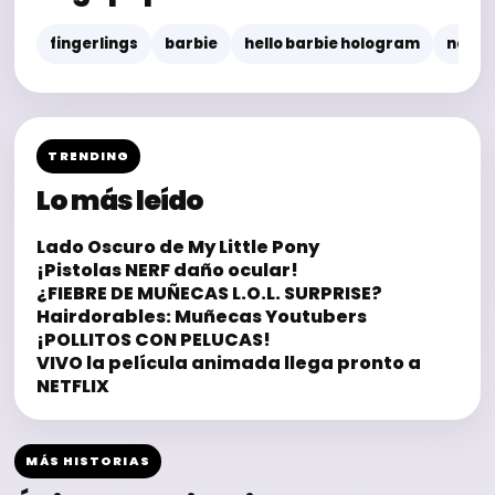
fingerlings
barbie
hello barbie hologram
nerf
TRENDING
Lo más leído
Lado Oscuro de My Little Pony
¡Pistolas NERF daño ocular!
¿FIEBRE DE MUÑECAS L.O.L. SURPRISE?
Hairdorables: Muñecas Youtubers
¡POLLITOS CON PELUCAS!
VIVO la película animada llega pronto a
NETFLIX
MÁS HISTORIAS