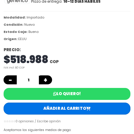
Plazo de entrega:
10-12 DIAS HÁBILES
Modalidad:
Importado
Condición:
Nuevo
Estado Caja:
Bueno
Origen:
EEUU
PRECIO:
$518.988
COP
IVA incl: $0 COP
−
+
LO QUIERO!
AÑADIR AL CARRITO
☆☆☆☆☆
0 opiniones / Escribe opinión
Aceptamos los siguientes medios de pago: