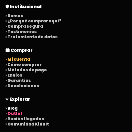
🛡️ Institucional
› Somos
› ¿Por qué comprar aquí?
› Compra segura
› Testimonios
› Tratamiento de datos
🛍️ Comprar
› Mi cuenta
› Cómo comprar
› Métodos de pago
› Envíos
› Garantías
› Devoluciones
⭐ Explorar
› Blog
› Outlet
› Recién llegados
› Comunidad Kidult