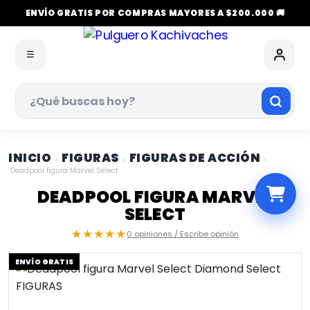
ENVÍO GRATIS POR COMPRAS MAYORES A $200.000 🚚
☰
INICIO
FIGURAS
FIGURAS DE ACCIÓN
›
›
›
Deadpool figura Marvel Select
DEADPOOL FIGURA MARVEL
SELECT
★★★★★
0 opiniones / Escribe opinión
ENVÍO GRATIS