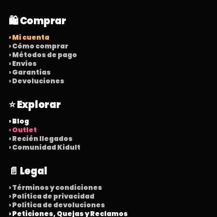
🛍️ Comprar
› Mi cuenta
› Cómo comprar
› Métodos de pago
› Envíos
› Garantías
› Devoluciones
⭐ Explorar
› Blog
› Outlet
› Recién llegados
› Comunidad Kidult
📄 Legal
› Términos y condiciones
› Política de privacidad
› Política de devoluciones
› Peticiones, Quejas y Reclamos