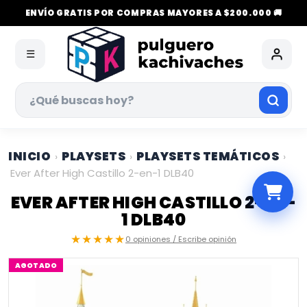
ENVÍO GRATIS POR COMPRAS MAYORES A $200.000 🚚
☰
INICIO
PLAYSETS
PLAYSETS TEMÁTICOS
›
›
›
Ever After High Castillo 2-en-1 DLB40
EVER AFTER HIGH CASTILLO 2-EN-
1 DLB40
★★★★★
0 opiniones / Escribe opinión
AGOTADO