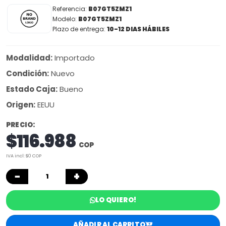
Referencia:
B07GT5ZMZ1
Modelo:
B07GT5ZMZ1
Plazo de entrega:
10-12 DIAS HÁBILES
Modalidad:
Importado
Condición:
Nuevo
Estado Caja:
Bueno
Origen:
EEUU
PRECIO:
$116.988
COP
IVA incl: $0 COP
−
+
LO QUIERO!
AÑADIR AL CARRITO