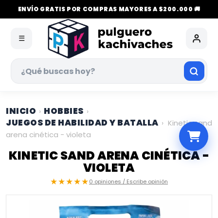
ENVÍO GRATIS POR COMPRAS MAYORES A $200.000 🚚
☰
INICIO
HOBBIES
›
›
JUEGOS DE HABILIDAD Y BATALLA
›
Kinetic sand
arena cinética - violeta
KINETIC SAND ARENA CINÉTICA -
VIOLETA
★★★★★
0 opiniones / Escribe opinión