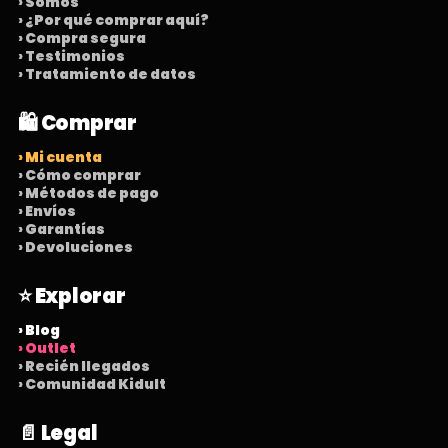
› Somos
› ¿Por qué comprar aquí?
› Compra segura
› Testimonios
› Tratamiento de datos
🛍️ Comprar
› Mi cuenta
› Cómo comprar
› Métodos de pago
› Envíos
› Garantías
› Devoluciones
⭐ Explorar
› Blog
› Outlet
› Recién llegados
› Comunidad Kidult
📄 Legal