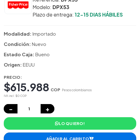
Modelo:
DPX53
Plazo de entrega:
12-15 DIAS HÁBILES
Modalidad:
Importado
Condición:
Nuevo
Estado Caja:
Bueno
Origen:
EEUU
PRECIO:
$615.988
COP
Pesos colombianos
IVA incl: $0 COP
−
+
LO QUIERO!
AÑADIR AL CARRITO