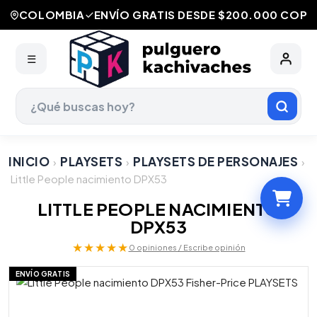
COLOMBIA
ENVÍO GRATIS DESDE $200.000 COP
☰
INICIO
PLAYSETS
PLAYSETS DE PERSONAJES
›
›
›
Little People nacimiento DPX53
LITTLE PEOPLE NACIMIENTO
DPX53
★★★★★
0 opiniones / Escribe opinión
ENVÍO GRATIS