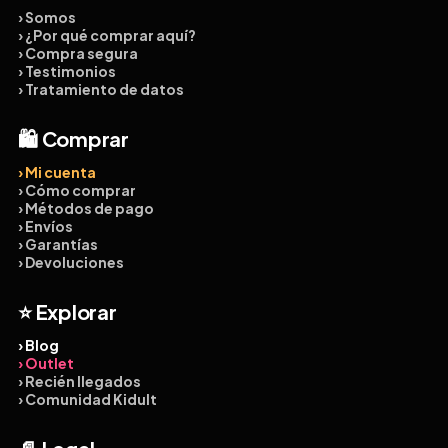
› Somos
› ¿Por qué comprar aquí?
› Compra segura
› Testimonios
› Tratamiento de datos
🛍️ Comprar
› Mi cuenta
› Cómo comprar
› Métodos de pago
› Envíos
› Garantías
› Devoluciones
⭐ Explorar
› Blog
› Outlet
› Recién llegados
› Comunidad Kidult