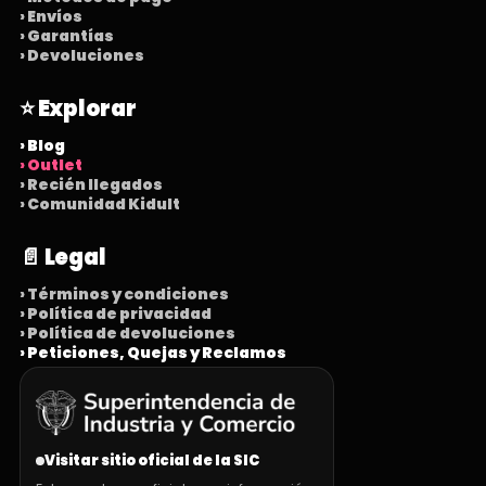
› Envíos
› Garantías
› Devoluciones
⭐ Explorar
› Blog
› Outlet
› Recién llegados
› Comunidad Kidult
📄 Legal
› Términos y condiciones
› Política de privacidad
› Política de devoluciones
› Peticiones, Quejas y Reclamos
Visitar sitio oficial de la SIC