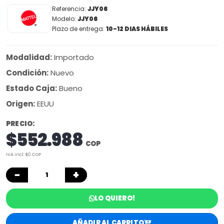
Referencia:
JJY06
Modelo:
JJY06
Plazo de entrega:
10-12 DIAS HÁBILES
Modalidad:
Importado
Condición:
Nuevo
Estado Caja:
Bueno
Origen:
EEUU
PRECIO:
$552.988
COP
IVA incl: $0 COP
−
+
LO QUIERO!
AÑADIR AL CARRITO