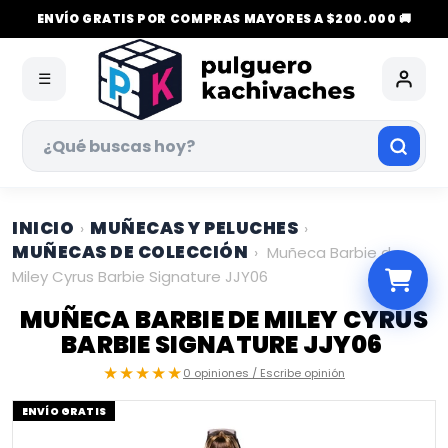
ENVÍO GRATIS POR COMPRAS MAYORES A $200.000 🚚
☰
INICIO
MUÑECAS Y PELUCHES
›
›
MUÑECAS DE COLECCIÓN
›
Muñeca Barbie de
Miley Cyrus Barbie Signature JJY06
MUÑECA BARBIE DE MILEY CYRUS
BARBIE SIGNATURE JJY06
★★★★★
0 opiniones / Escribe opinión
ENVÍO GRATIS