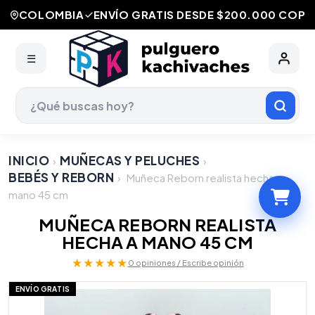
COLOMBIA
ENVÍO GRATIS DESDE $200.000 COP
☰
INICIO
MUÑECAS Y PELUCHES
›
›
BEBÉS Y REBORN
›
Muñeca Reborn realista hecha a
mano 45 cm
MUÑECA REBORN REALISTA
HECHA A MANO 45 CM
★★★★★
0 opiniones / Escribe opinión
ENVÍO GRATIS