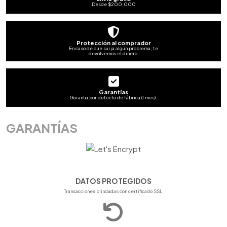
Desde $200.000
Protección al comprador
En caso de que surja algún problema, te
devolvemos el dinero.
Garantías
Garantía por defecto de fábrica (1 mes).
GARANTÍAS
DATOS PROTEGIDOS
Transacciones blindadas con certificado SSL.