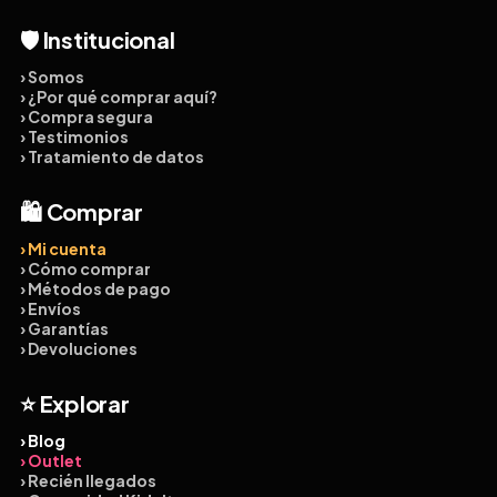
🛡️ Institucional
› Somos
› ¿Por qué comprar aquí?
› Compra segura
› Testimonios
› Tratamiento de datos
🛍️ Comprar
› Mi cuenta
› Cómo comprar
› Métodos de pago
› Envíos
› Garantías
› Devoluciones
⭐ Explorar
› Blog
› Outlet
› Recién llegados