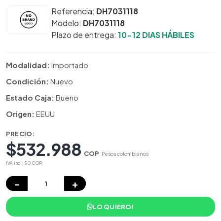
Referencia:
DH7031118
Modelo:
DH7031118
Plazo de entrega:
10-12 DIAS HÁBILES
Modalidad:
Importado
Condición:
Nuevo
Estado Caja:
Bueno
Origen:
EEUU
PRECIO:
$532.988
COP
Pesos colombianos
IVA incl: $0 COP
−
+
LO QUIERO!