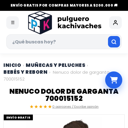
ENVÍO GRATIS POR COMPRAS MAYORES A $200.000 🚚
☰
INICIO
MUÑECAS Y PELUCHES
›
›
BEBÉS Y REBORN
›
Nenuco dolor de garganta
700015152
NENUCO DOLOR DE GARGANTA
700015152
★★★★★
0 opiniones / Escribe opinión
ENVÍO GRATIS