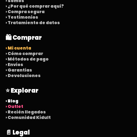
› Somos
› ¿Por qué comprar aquí?
› Compra segura
› Testimonios
› Tratamiento de datos
🛍️ Comprar
› Mi cuenta
› Cómo comprar
› Métodos de pago
› Envíos
› Garantías
› Devoluciones
⭐ Explorar
› Blog
› Outlet
› Recién llegados
› Comunidad Kidult
📄 Legal