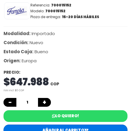
Referencia:
700015152
Modelo:
700015152
Plazo de entrega:
15-20 DÍAS HÁBILES
Modalidad:
Importado
Condición:
Nuevo
Estado Caja:
Bueno
Origen:
Europa
PRECIO:
$647.988
COP
IVA incl: $0 COP
−
+
LO QUIERO!
AÑADIR AL CARRITO