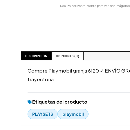
Desliza horizontalmente para ver más imágenes
DESCRIPCIÓN
OPINIONES (0)
Compre Playmobil granja 6120 ✓ ENVÍO GRA
trayectoria.
Etiquetas del producto
PLAYSETS
playmobil