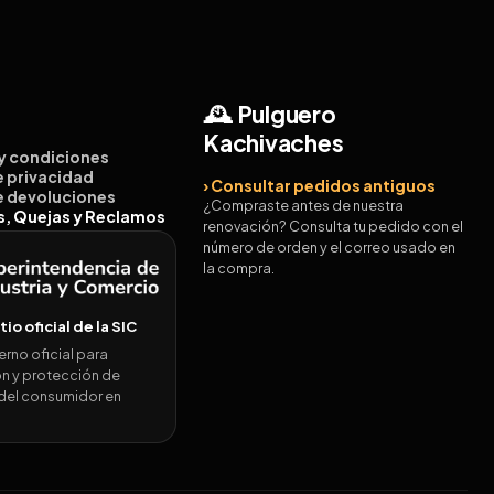
🕰️ Pulguero
Kachivaches
 y condiciones
de privacidad
› Consultar pedidos antiguos
de devoluciones
¿Compraste antes de nuestra
es, Quejas y Reclamos
renovación? Consulta tu pedido con el
número de orden y el correo usado en
la compra.
itio oficial de la SIC
erno oficial para
n y protección de
del consumidor en