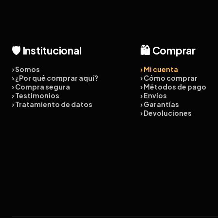
🛡️ Institucional
🛍️ Comprar
› Somos
› Mi cuenta
› ¿Por qué comprar aquí?
› Cómo comprar
› Compra segura
› Métodos de pago
› Testimonios
› Envíos
› Tratamiento de datos
› Garantías
› Devoluciones