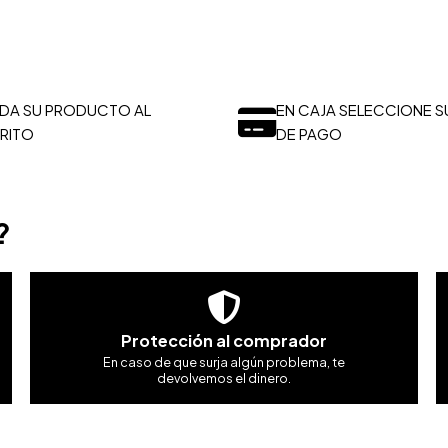
DA SU PRODUCTO AL
EN CAJA SELECCIONE S
RITO
DE PAGO
?
Protección al comprador
En caso de que surja algún problema, te
devolvemos el dinero.