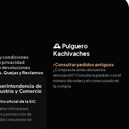
🕰️ Pulguero
Kachivaches
 y condiciones
de privacidad
› Consultar pedidos antiguos
de devoluciones
¿Compraste antes de nuestra
es, Quejas y Reclamos
renovación? Consulta tu pedido con el
número de orden y el correo usado en
la compra.
itio oficial de la SIC
erno oficial para
n y protección de
del consumidor en