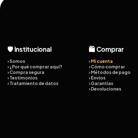
🛡️ Institucional
🛍️ Comprar
› Somos
› Mi cuenta
› ¿Por qué comprar aquí?
› Cómo comprar
› Compra segura
› Métodos de pago
› Testimonios
› Envíos
› Tratamiento de datos
› Garantías
› Devoluciones