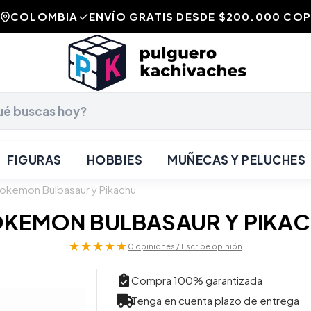
COLOMBIA
ENVÍO GRATIS DESDE $200.000 COP
FIGURAS
HOBBIES
MUÑECAS Y PELUCHES
okemon Bulbasaur y Pikachu
KEMON BULBASAUR Y PIKA
★★★★★
0 opiniones / Escribe opinión
Compra 100% garantizada
Tenga en cuenta plazo de entrega