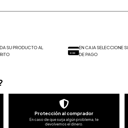
DA SU PRODUCTO AL
EN CAJA SELECCIONE S
RITO
DE PAGO
?
Protección al comprador
En caso de que surja algún problema, te
devolvemos el dinero.