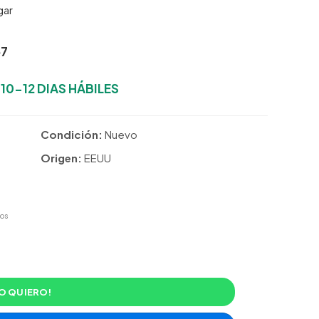
gar
57
:
10-12 DIAS HÁBILES
Condición:
Nuevo
Origen:
EEUU
os
O QUIERO!