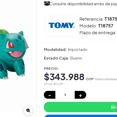
Consulte disponibilidad antes de pa
Referencia:
T187
Modelo:
T18757
Plazo de entrega
Modalidad:
Importado
Estado Caja:
Bueno
PRECIO:
$343.988
COP
Pesos colombian
IVA incl: $0 COP
−
+
L