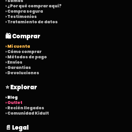
› Somos
› ¿Por qué comprar aquí?
› Compra segura
› Testimonios
› Tratamiento de datos
🛍️ Comprar
› Mi cuenta
› Cómo comprar
› Métodos de pago
› Envíos
› Garantías
› Devoluciones
⭐ Explorar
› Blog
› Outlet
› Recién llegados
› Comunidad Kidult
📄 Legal