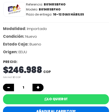
Referencia:
B01HRSBFHO
Modelo:
B01HRSBFHO
Plazo de entrega:
10-12 DIAS HÁBILES
Modalidad:
Importado
Condición:
Nuevo
Estado Caja:
Bueno
Origen:
EEUU
PRECIO:
$246.988
COP
IVA incl: $0 COP
−
+
LO QUIERO!
AÑADIR AL CARRITO