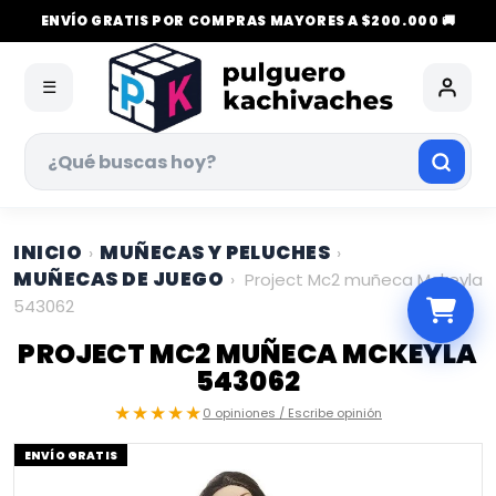
ENVÍO GRATIS POR COMPRAS MAYORES A $200.000 🚚
☰
INICIO
MUÑECAS Y PELUCHES
›
›
MUÑECAS DE JUEGO
›
Project Mc2 muñeca Mckeyla
543062
PROJECT MC2 MUÑECA MCKEYLA
543062
★★★★★
0 opiniones / Escribe opinión
ENVÍO GRATIS