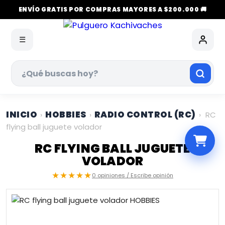
ENVÍO GRATIS POR COMPRAS MAYORES A $200.000 🚚
☰
INICIO
HOBBIES
RADIO CONTROL (RC)
›
›
›
RC
flying ball juguete volador
RC FLYING BALL JUGUETE
VOLADOR
★★★★★
0 opiniones / Escribe opinión