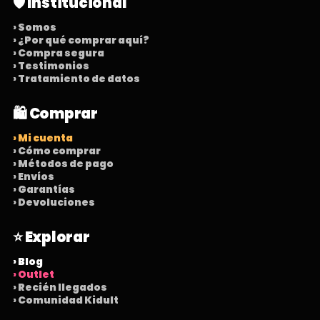
🛡️ Institucional
› Somos
› ¿Por qué comprar aquí?
› Compra segura
› Testimonios
› Tratamiento de datos
🛍️ Comprar
› Mi cuenta
› Cómo comprar
› Métodos de pago
› Envíos
› Garantías
› Devoluciones
⭐ Explorar
› Blog
› Outlet
› Recién llegados
› Comunidad Kidult