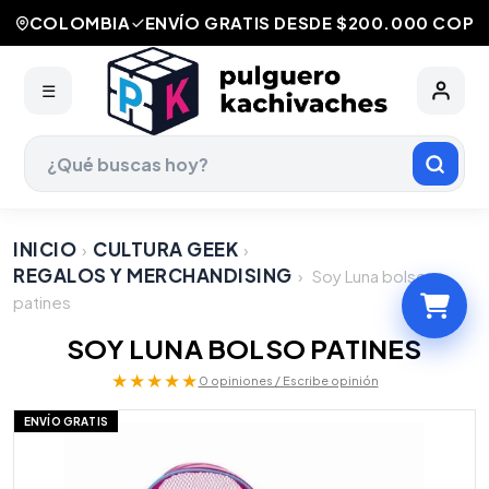
COLOMBIA
ENVÍO GRATIS DESDE $200.000 COP
☰
INICIO
CULTURA GEEK
›
›
REGALOS Y MERCHANDISING
›
Soy Luna bolso
patines
SOY LUNA BOLSO PATINES
★★★★★
0 opiniones / Escribe opinión
ENVÍO GRATIS