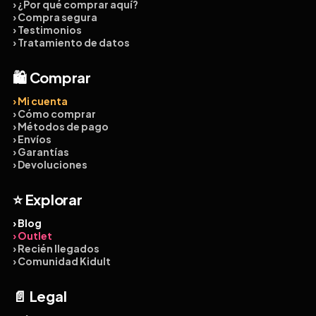
› ¿Por qué comprar aquí?
› Compra segura
› Testimonios
› Tratamiento de datos
🛍️ Comprar
› Mi cuenta
› Cómo comprar
› Métodos de pago
› Envíos
› Garantías
› Devoluciones
⭐ Explorar
› Blog
› Outlet
› Recién llegados
› Comunidad Kidult
📄 Legal