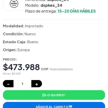
Modelo:
dspkes_34
Plazo de entrega:
15-20 DÍAS HÁBILES
Modalidad:
Importado
Condición:
Nuevo
Estado Caja:
Bueno
Origen:
Europa
PRECIO:
$473.988
COP
Pesos colombianos
IVA incl: $0 COP
−
+
LO QUIERO!
AÑADIR AL CARRITO