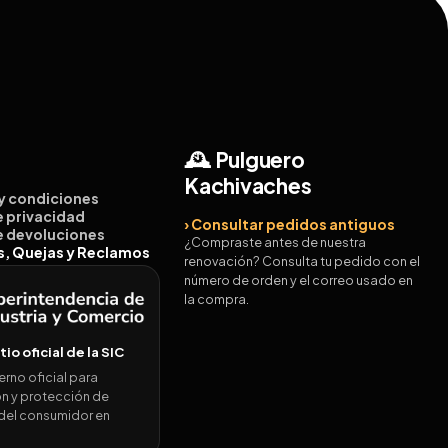
🕰️ Pulguero
Kachivaches
 y condiciones
de privacidad
› Consultar pedidos antiguos
de devoluciones
¿Compraste antes de nuestra
es, Quejas y Reclamos
renovación? Consulta tu pedido con el
número de orden y el correo usado en
la compra.
itio oficial de la SIC
erno oficial para
n y protección de
del consumidor en