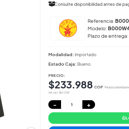
Consulte disponibilidad antes de pa
Referencia:
B00
Modelo:
B000W
Plazo de entrega
Modalidad:
Importado
Estado Caja:
Bueno
PRECIO:
$233.988
COP
Pesos colombian
IVA incl: $0 COP
−
+
L