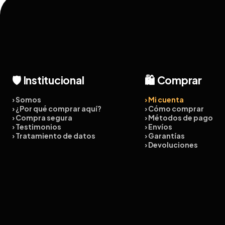
🛡️ Institucional
🛍️ Comprar
› Somos
› Mi cuenta
› ¿Por qué comprar aquí?
› Cómo comprar
› Compra segura
› Métodos de pago
› Testimonios
› Envíos
› Tratamiento de datos
› Garantías
› Devoluciones