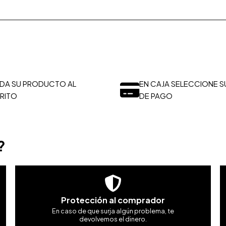
DA SU PRODUCTO AL
EN CAJA SELECCIONE S
RITO
DE PAGO
?
Protección al comprador
En caso de que surja algún problema, te
devolvemos el dinero.