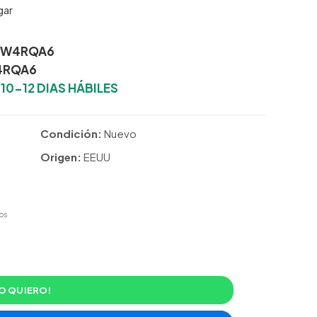
gar
0W4RQA6
4RQA6
:
10-12 DIAS HÁBILES
Condición:
Nuevo
Origen:
EEUU
os
O QUIERO!