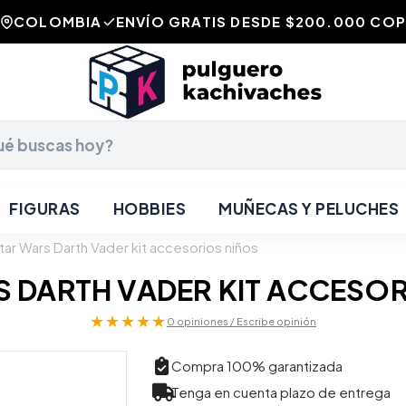
COLOMBIA
ENVÍO GRATIS DESDE $200.000 COP
FIGURAS
HOBBIES
MUÑECAS Y PELUCHES
tar Wars Darth Vader kit accesorios niños
S DARTH VADER KIT ACCESOR
★★★★★
0 opiniones / Escribe opinión
Compra 100% garantizada
Tenga en cuenta plazo de entrega