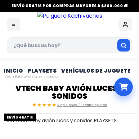
ENVÍO GRATIS POR COMPRAS MAYORES A $200.000 🚚
☰
INICIO
PLAYSETS
VEHÍCULOS DE JUGUETE
›
›
›
Vtech Baby avión luces y sonidos
VTECH BABY AVIÓN LUCES Y
SONIDOS
★★★★★
0 opiniones / Escribe opinión
ENVÍO GRATIS