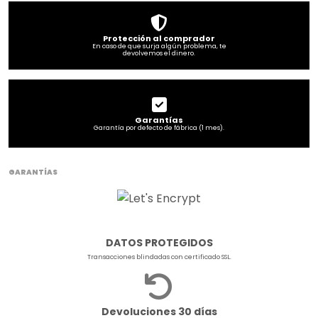
Protección al comprador
En caso de que surja algún problema, te
devolvemos el dinero.
Garantías
Garantía por defecto de fábrica (1 mes).
GARANTÍAS
DATOS PROTEGIDOS
Transacciones blindadas con certificado SSL.
Devoluciones 30 días