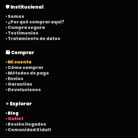
🛡️ Institucional
› Somos
› ¿Por qué comprar aquí?
› Compra segura
› Testimonios
› Tratamiento de datos
🛍️ Comprar
› Mi cuenta
› Cómo comprar
› Métodos de pago
› Envíos
› Garantías
› Devoluciones
⭐ Explorar
› Blog
› Outlet
› Recién llegados
› Comunidad Kidult