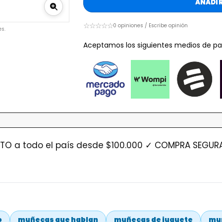
AÑADIR
☆☆☆☆☆
0 opiniones / Escribe opinión
s.
Aceptamos los siguientes medios de pa
O a todo el país desde $100.000 ✓ COMPRA SEGURA:
o
muñecas que hablan
muñecas de juguete
muñ