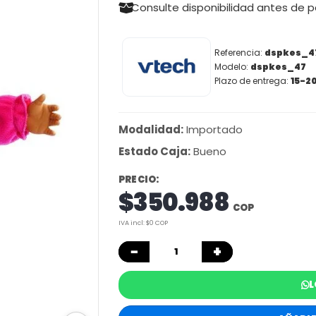
Consulte disponibilidad antes de 
Referencia:
dspkes_4
Modelo:
dspkes_47
Plazo de entrega:
15-20
Modalidad:
Importado
Estado Caja:
Bueno
PRECIO:
$350.988
COP
IVA incl: $0 COP
−
+
L