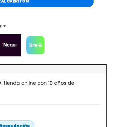
 AL CARRITO
go:
 tienda online con 10 años de
ecas de niña