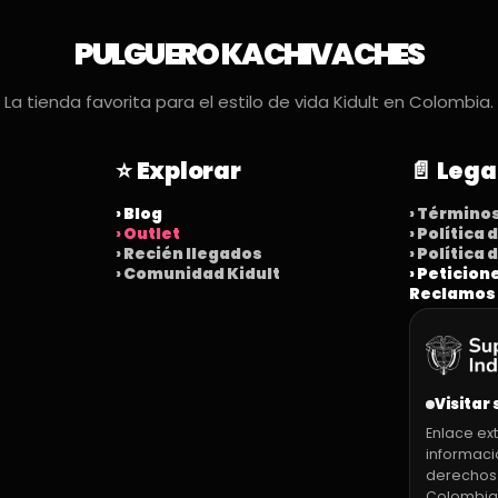
PULGUERO KACHIVACHES
La tienda favorita para el estilo de vida Kidult en Colombia.
⭐ Explorar
📄 Lega
› Blog
› Término
› Outlet
› Política
› Recién llegados
› Política
› Comunidad Kidult
› Peticion
Reclamos
Visitar 
Enlace ext
informaci
derechos
Colombia