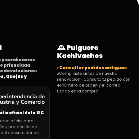
l
🕰️ Pulguero
Kachivaches
s y condiciones
 de privacidad
› Consultar pedidos antiguos
 de devoluciones
¿Compraste antes de nuestra
es, Quejas y
renovación? Consulta tu pedido con
el número de orden y el correo
usado en la compra.
sitio oficial de la SIC
erno oficial para
ón y protección de
 del consumidor en
.