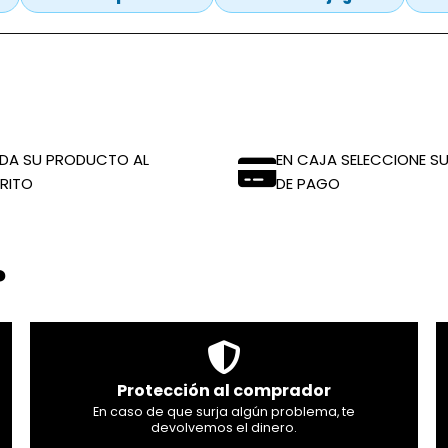
DA SU PRODUCTO AL
EN CAJA SELECCIONE SU
RITO
DE PAGO
?
Protección al comprador
En caso de que surja algún problema, te
devolvemos el dinero.