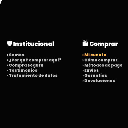
🛡️ Institucional
🛍️ Comprar
› Somos
› Mi cuenta
› ¿Por qué comprar aquí?
› Cómo comprar
› Compra segura
› Métodos de pago
› Testimonios
› Envíos
› Tratamiento de datos
› Garantías
› Devoluciones