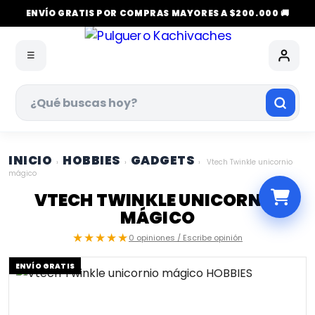
ENVÍO GRATIS POR COMPRAS MAYORES A $200.000 🚚
☰
INICIO
HOBBIES
GADGETS
›
›
›
Vtech Twinkle unicornio
mágico
VTECH TWINKLE UNICORNIO
MÁGICO
★★★★★
0 opiniones / Escribe opinión
ENVÍO GRATIS