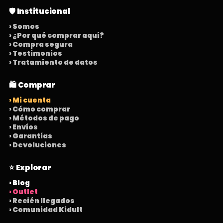
🛡️ Institucional
› Somos
› ¿Por qué comprar aquí?
› Compra segura
› Testimonios
› Tratamiento de datos
🛍️ Comprar
› Mi cuenta
› Cómo comprar
› Métodos de pago
› Envíos
› Garantías
› Devoluciones
⭐ Explorar
› Blog
› Outlet
› Recién llegados
› Comunidad Kidult