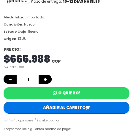
Plazo de entrega:
10-12 DIAS HÁBILES
Modalidad:
Importado
Condición:
Nuevo
Estado Caja:
Bueno
Origen:
EEUU
PRECIO:
$665.988
COP
IVA incl: $0 COP
−
+
LO QUIERO!
AÑADIR AL CARRITO
☆☆☆☆☆
0 opiniones / Escribe opinión
Aceptamos los siguientes medios de pago: