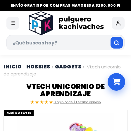
ENVÍO GRATIS POR COMPRAS MAYORES A $200.000 🚚
☰
INICIO
HOBBIES
GADGETS
›
›
›
Vtech unicornio
de aprendizaje
VTECH UNICORNIO DE
APRENDIZAJE
★★★★★
0 opiniones / Escribe opinión
ENVÍO GRATIS