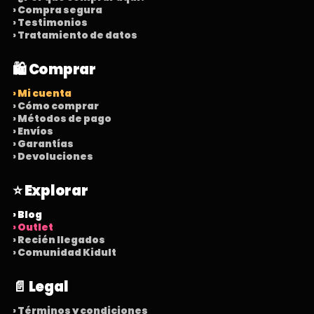
› Compra segura
› Testimonios
› Tratamiento de datos
🛍️ Comprar
› Mi cuenta
› Cómo comprar
› Métodos de pago
› Envíos
› Garantías
› Devoluciones
⭐ Explorar
› Blog
› Outlet
› Recién llegados
› Comunidad Kidult
📄 Legal
› Términos y condiciones