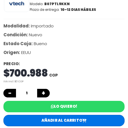
Modelo:
B07PTL9KKN
Plazo de entrega:
10-12 DIAS HÁBILES
Modalidad:
Importado
Condición:
Nuevo
Estado Caja:
Bueno
Origen:
EEUU
PRECIO:
$700.988
COP
IVA incl: $0 COP
−
+
LO QUIERO!
AÑADIR AL CARRITO