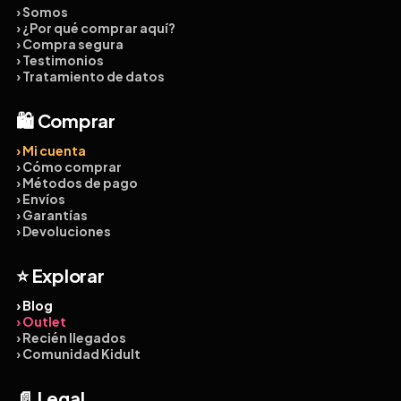
› Somos
› ¿Por qué comprar aquí?
› Compra segura
› Testimonios
› Tratamiento de datos
🛍️ Comprar
› Mi cuenta
› Cómo comprar
› Métodos de pago
› Envíos
› Garantías
› Devoluciones
⭐ Explorar
› Blog
› Outlet
› Recién llegados
› Comunidad Kidult
📄 Legal