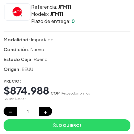
Referencia:
JFM11
Modelo:
JFM11
Plazo de entrega:
0
Modalidad:
Importado
Condición:
Nuevo
Estado Caja:
Bueno
Origen:
EEUU
PRECIO:
$874.988
COP
Pesos colombianos
IVA incl: $0 COP
−
+
LO QUIERO!