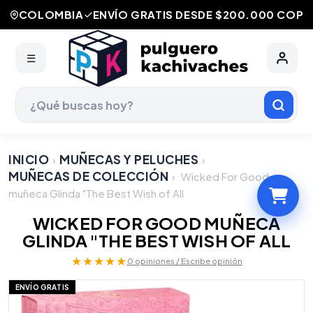
COLOMBIA
ENVÍO GRATIS DESDE $200.000 COP
☰
INICIO
MUÑECAS Y PELUCHES
›
›
MUÑECAS DE COLECCIÓN
›
Wicked For Good
muñeca Glinda "The Best Wish of All
WICKED FOR GOOD MUÑECA
GLINDA "THE BEST WISH OF ALL
★★★★★
0 opiniones / Escribe opinión
ENVÍO GRATIS