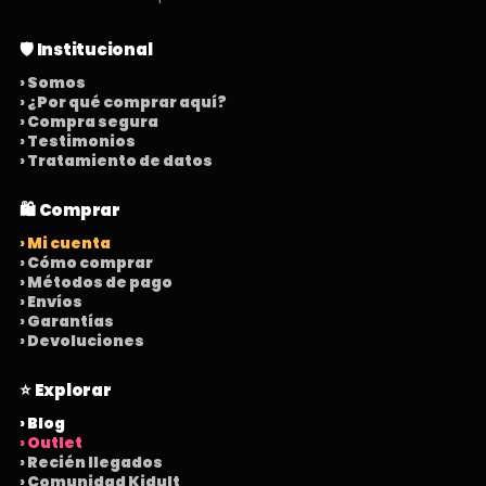
🛡️ Institucional
› Somos
› ¿Por qué comprar aquí?
› Compra segura
› Testimonios
› Tratamiento de datos
🛍️ Comprar
› Mi cuenta
› Cómo comprar
› Métodos de pago
› Envíos
› Garantías
› Devoluciones
⭐ Explorar
› Blog
› Outlet
› Recién llegados
› Comunidad Kidult