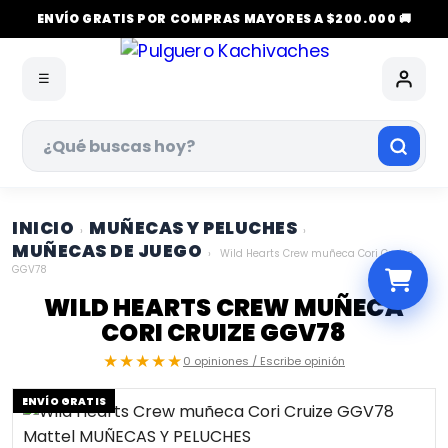
ENVÍO GRATIS POR COMPRAS MAYORES A $200.000 🚚
☰
INICIO
MUÑECAS Y PELUCHES
›
›
MUÑECAS DE JUEGO
›
Wild Hearts Crew muñeca Cori Cruize
GGV78
WILD HEARTS CREW MUÑECA
CORI CRUIZE GGV78
★★★★★
0 opiniones / Escribe opinión
ENVÍO GRATIS