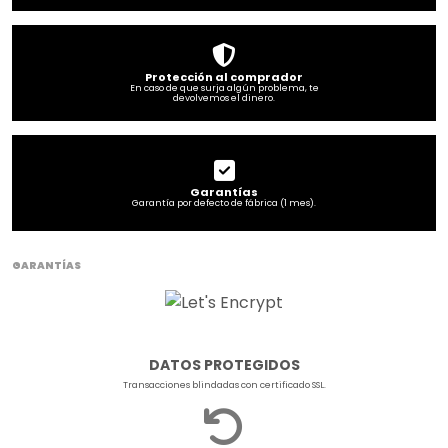
Protección al comprador
En caso de que surja algún problema, te
devolvemos el dinero.
Garantías
Garantía por defecto de fábrica (1 mes).
GARANTÍAS
DATOS PROTEGIDOS
Transacciones blindadas con certificado SSL.