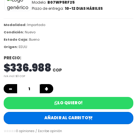
Modelo:
B07WP5RF25
Plazo de entrega:
10-12 DIAS HÁBILES
Modalidad:
Importado
Condición:
Nuevo
Estado Caja:
Bueno
Origen:
EEUU
PRECIO:
$336.988
COP
IVA incl: $0 COP
−
+
LO QUIERO!
AÑADIR AL CARRITO
☆☆☆☆☆
0 opiniones / Escribe opinión