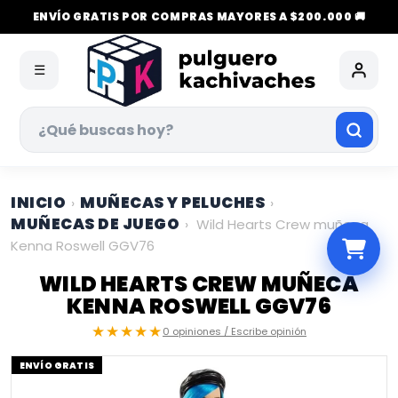
ENVÍO GRATIS POR COMPRAS MAYORES A $200.000 🚚
☰
INICIO
MUÑECAS Y PELUCHES
›
›
MUÑECAS DE JUEGO
›
Wild Hearts Crew muñeca
Kenna Roswell GGV76
WILD HEARTS CREW MUÑECA
KENNA ROSWELL GGV76
★★★★★
0 opiniones / Escribe opinión
ENVÍO GRATIS