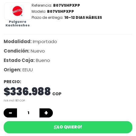
Referencia:
B07VSHPXPP
Modelo:
B07VSHPXPP
Plazo de entrega:
10-12 DIAS HÁBILES
Pulguero
Kachivaches
Modalidad:
Importado
Condición:
Nuevo
Estado Caja:
Bueno
Origen:
EEUU
PRECIO:
$336.988
COP
IVA incl: $0 COP
−
+
LO QUIERO!