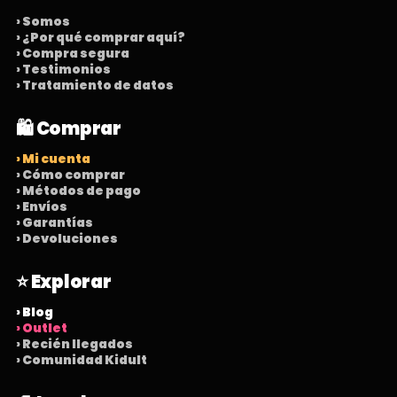
› Somos
› ¿Por qué comprar aquí?
› Compra segura
› Testimonios
› Tratamiento de datos
🛍️ Comprar
› Mi cuenta
› Cómo comprar
› Métodos de pago
› Envíos
› Garantías
› Devoluciones
⭐ Explorar
› Blog
› Outlet
› Recién llegados
› Comunidad Kidult