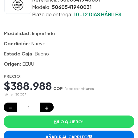
Modelo:
5060541940031
Plazo de entrega:
10-12 DIAS HÁBILES
Modalidad:
Importado
Condición:
Nuevo
Estado Caja:
Bueno
Origen:
EEUU
PRECIO:
$388.988
COP
Pesos colombianos
IVA incl: $0 COP
−
+
LO QUIERO!
AÑADIR AL CARRITO