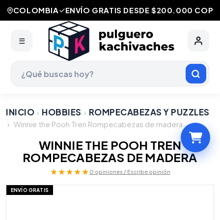
COLOMBIA
ENVÍO GRATIS DESDE $200.000 COP
☰
INICIO
HOBBIES
ROMPECABEZAS Y PUZZLES
›
›
›
Winnie the Pooh Tren Rompecabezas de madera
WINNIE THE POOH TREN
ROMPECABEZAS DE MADERA
★★★★★
0 opiniones / Escribe opinión
ENVÍO GRATIS