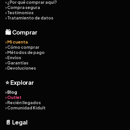
› ¿Por qué comprar aquí?
› Compra segura
› Testimonios
› Tratamiento de datos
🛍️ Comprar
› Mi cuenta
› Cómo comprar
› Métodos de pago
› Envíos
› Garantías
› Devoluciones
⭐ Explorar
› Blog
› Outlet
› Recién llegados
› Comunidad Kidult
📄 Legal