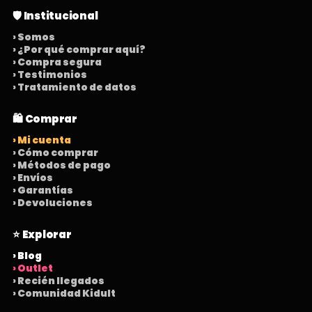
🛡️ Institucional
› Somos
› ¿Por qué comprar aquí?
› Compra segura
› Testimonios
› Tratamiento de datos
🛍️ Comprar
› Mi cuenta
› Cómo comprar
› Métodos de pago
› Envíos
› Garantías
› Devoluciones
⭐ Explorar
› Blog
› Outlet
› Recién llegados
› Comunidad Kidult