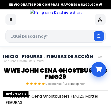
ENVÍO GRATIS POR COMPRAS MAYORES A $200.000 🚚
☰
INICIO
FIGURAS
FIGURAS DE ACCIÓN
›
›
›
WWE
John Cena Ghostbusters FMG26
WWE JOHN CENA GHOSTBUSTERS
FMG26
★★★★★
0 opiniones / Escribe opinión
ENVÍO GRATIS