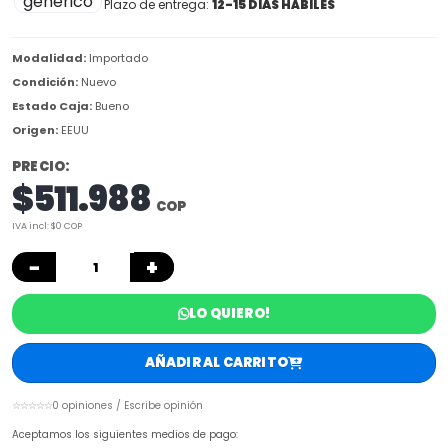
Plazo de entrega:
12-15 DIAS HÁBILES
Modalidad:
Importado
Condición:
Nuevo
Estado Caja:
Bueno
Origen:
EEUU
PRECIO:
$511.988
COP
IVA incl: $0 COP
−
+
LO QUIERO!
AÑADIR AL CARRITO
☆☆☆☆☆
0 opiniones / Escribe opinión
Aceptamos los siguientes medios de pago: