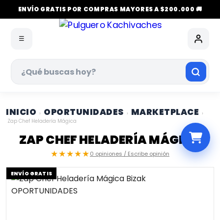
ENVÍO GRATIS POR COMPRAS MAYORES A $200.000 🚚
☰
INICIO
OPORTUNIDADES
MARKETPLACE
›
›
›
Zap Chef Heladería Mágica
ZAP CHEF HELADERÍA MÁGICA
★★★★★
0 opiniones / Escribe opinión
ENVÍO GRATIS