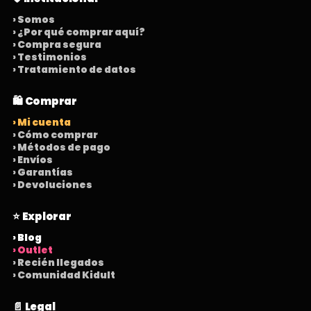
› Somos
› ¿Por qué comprar aquí?
› Compra segura
› Testimonios
› Tratamiento de datos
🛍️ Comprar
› Mi cuenta
› Cómo comprar
› Métodos de pago
› Envíos
› Garantías
› Devoluciones
⭐ Explorar
› Blog
› Outlet
› Recién llegados
› Comunidad Kidult
📄 Legal