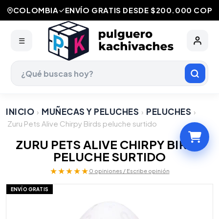
COLOMBIA
ENVÍO GRATIS DESDE $200.000 COP
☰
INICIO
MUÑECAS Y PELUCHES
PELUCHES
›
›
›
Zuru Pets Alive Chirpy Birds peluche surtido
ZURU PETS ALIVE CHIRPY BIRDS
PELUCHE SURTIDO
★★★★★
0 opiniones / Escribe opinión
ENVÍO GRATIS