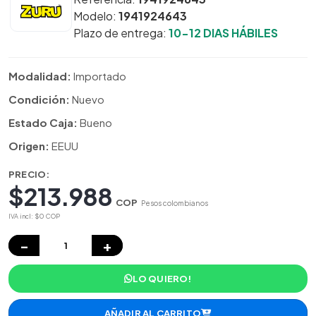
Modelo:
1941924643
Plazo de entrega:
10-12 DIAS HÁBILES
Modalidad:
Importado
Condición:
Nuevo
Estado Caja:
Bueno
Origen:
EEUU
PRECIO:
$213.988
COP
Pesos colombianos
IVA incl: $0 COP
−
+
LO QUIERO!
AÑADIR AL CARRITO