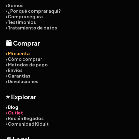
› Somos
› ¿Por qué comprar aquí?
› Compra segura
› Testimonios
› Tratamiento de datos
🛍️ Comprar
› Mi cuenta
› Cómo comprar
› Métodos de pago
› Envíos
› Garantías
› Devoluciones
⭐ Explorar
› Blog
› Outlet
› Recién llegados
› Comunidad Kidult