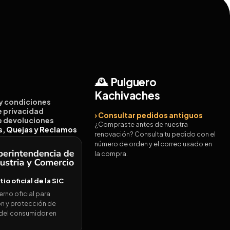
🕰️ Pulguero
Kachivaches
 y condiciones
de privacidad
› Consultar pedidos antiguos
de devoluciones
¿Compraste antes de nuestra
es, Quejas y Reclamos
renovación? Consulta tu pedido con el
número de orden y el correo usado en
la compra.
itio oficial de la SIC
erno oficial para
n y protección de
del consumidor en