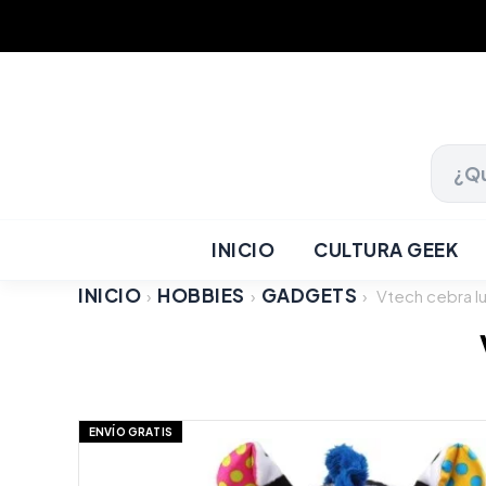
INICIO
CULTURA GEEK
INICIO
HOBBIES
GADGETS
›
›
›
Vtech cebra lu
ENVÍO GRATIS