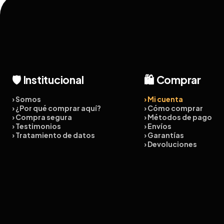
🛡️ Institucional
🛍️ Comprar
› Somos
› Mi cuenta
› ¿Por qué comprar aquí?
› Cómo comprar
› Compra segura
› Métodos de pago
› Testimonios
› Envíos
› Tratamiento de datos
› Garantías
› Devoluciones