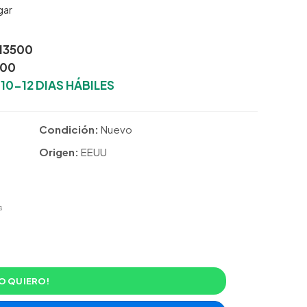
gar
13500
500
:
10-12 DIAS HÁBILES
Condición:
Nuevo
Origen:
EEUU
s
O QUIERO!