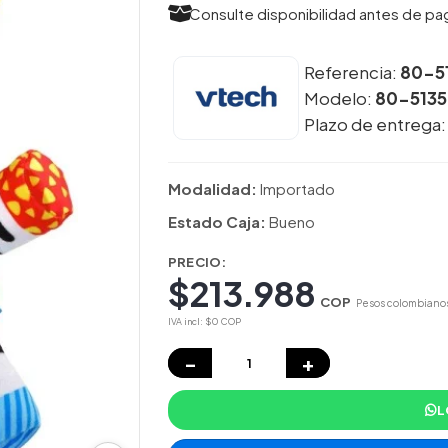
Consulte disponibilidad antes de pa
Referencia:
80-5
Modelo:
80-513
Plazo de entrega
Modalidad:
Importado
Estado Caja:
Bueno
PRECIO:
$213.988
COP
Pesos colombiano
IVA incl: $0 COP
−
+
L