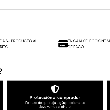
DA SU PRODUCTO AL
EN CAJA SELECCIONE S
RITO
DE PAGO
?
Protección al comprador
En caso de que surja algún problema, te
devolvemos el dinero.