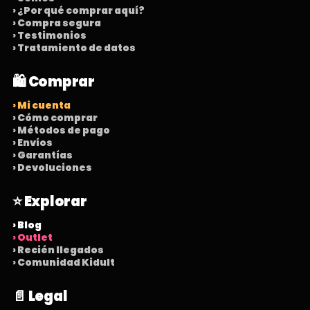
› ¿Por qué comprar aquí?
› Compra segura
› Testimonios
› Tratamiento de datos
🛍️ Comprar
› Mi cuenta
› Cómo comprar
› Métodos de pago
› Envíos
› Garantías
› Devoluciones
⭐ Explorar
› Blog
› Outlet
› Recién llegados
› Comunidad Kidult
📄 Legal