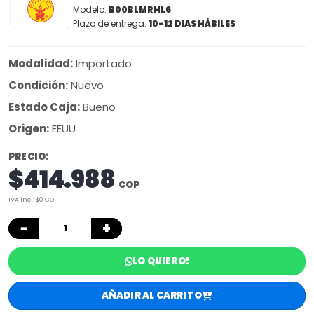
Modelo:
B00BLMRHL6
Plazo de entrega:
10-12 DIAS HÁBILES
Modalidad:
Importado
Condición:
Nuevo
Estado Caja:
Bueno
Origen:
EEUU
PRECIO:
$414.988
COP
IVA incl: $0 COP
−
+
LO QUIERO!
AÑADIR AL CARRITO