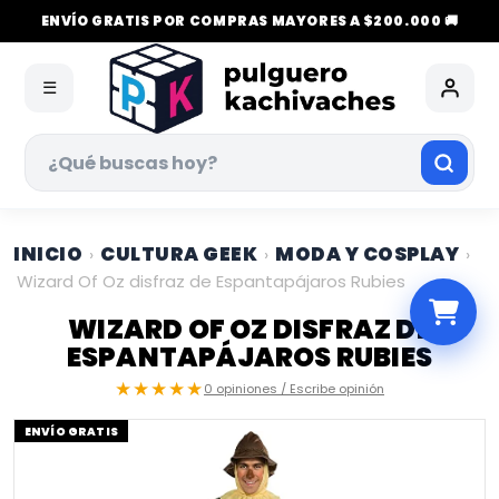
ENVÍO GRATIS POR COMPRAS MAYORES A $200.000 🚚
☰
INICIO
CULTURA GEEK
MODA Y COSPLAY
›
›
›
Wizard Of Oz disfraz de Espantapájaros Rubies
WIZARD OF OZ DISFRAZ DE
ESPANTAPÁJAROS RUBIES
★★★★★
0 opiniones / Escribe opinión
ENVÍO GRATIS