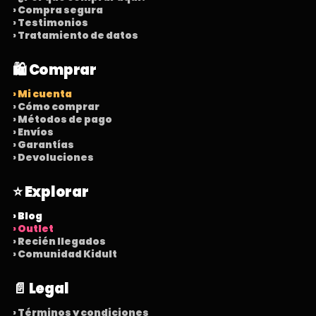
› Compra segura
› Testimonios
› Tratamiento de datos
🛍️ Comprar
› Mi cuenta
› Cómo comprar
› Métodos de pago
› Envíos
› Garantías
› Devoluciones
⭐ Explorar
› Blog
› Outlet
› Recién llegados
› Comunidad Kidult
📄 Legal
› Términos y condiciones