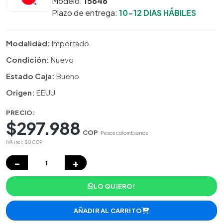
Modelo:
15646
Plazo de entrega:
10-12 DIAS HÁBILES
Modalidad:
Importado
Condición:
Nuevo
Estado Caja:
Bueno
Origen:
EEUU
PRECIO:
$297.988
COP
Pesos colombianos
IVA incl: $0 COP
−
+
LO QUIERO!
AÑADIR AL CARRITO