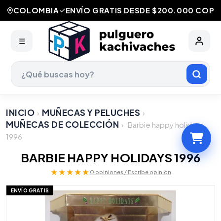
COLOMBIA
ENVÍO GRATIS DESDE $200.000 COP
☰
INICIO
MUÑECAS Y PELUCHES
›
›
MUÑECAS DE COLECCIÓN
›
Barbie happy holidays
1996
BARBIE HAPPY HOLIDAYS 1996
★★★★★
0 opiniones / Escribe opinión
ENVÍO GRATIS