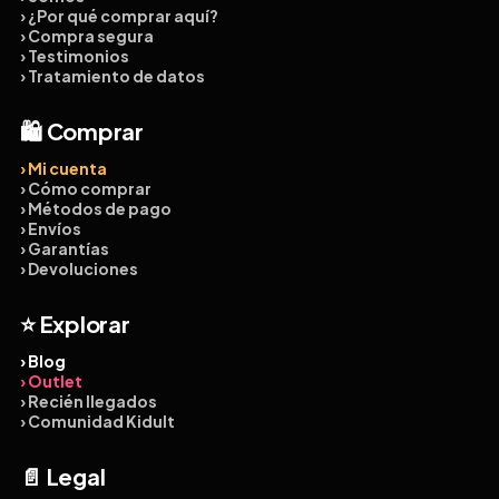
› ¿Por qué comprar aquí?
› Compra segura
› Testimonios
› Tratamiento de datos
🛍️ Comprar
› Mi cuenta
› Cómo comprar
› Métodos de pago
› Envíos
› Garantías
› Devoluciones
⭐ Explorar
› Blog
› Outlet
› Recién llegados
› Comunidad Kidult
📄 Legal