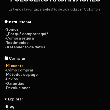
La tienda favorita para el estilo de vida Kidult en Colombia.
🛡️ Institucional
› Somos
› ¿Por qué comprar aquí?
› Compra segura
› Testimonios
› Tratamiento de datos
🛍️ Comprar
› Mi cuenta
› Cómo comprar
› Métodos de pago
› Envíos
› Garantías
› Devoluciones
⭐ Explorar
› Blog