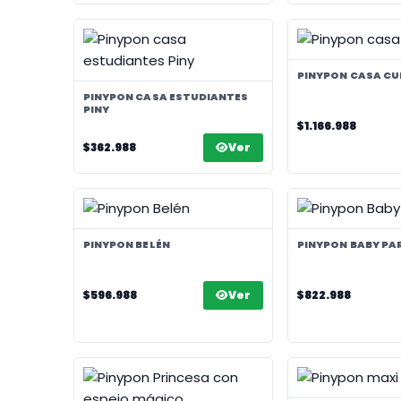
PINYPON CASA C
PINYPON CASA ESTUDIANTES
PINY
$1.166.988
Ver
$362.988
PINYPON BELÉN
PINYPON BABY PA
Ver
$596.988
$822.988