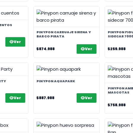
UENTOS
PINYPON CARRUAJE SIRENA Y
PINYPON FIG
BARCO PIRATA
SIDECAR 700
Ver
Ver
$874.988
$259.988
RTY
PINYPON AQUAPARK
PINYPON AM
MASCOTAS
Ver
Ver
$887.988
$758.988