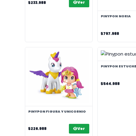
Ver
$233.988
PINYPON NORIA
$797.988
PINYPON ESTUCHE
$544.988
PINYPON FIGURA Y UNICORNIO
Ver
$226.988