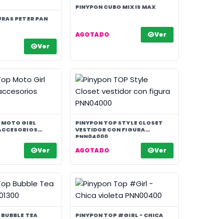
PINYPON CUBO MIX IS MAX
URAS PETER PAN
Ver
AGOTADO
Ver
 MOTO GIRL
PINYPON TOP STYLE CLOSET
ACCESORIOS
VESTIDOR CON FIGURA
PNN04000
Ver
Ver
AGOTADO
 BUBBLE TEA
PINYPON TOP #GIRL - CHICA