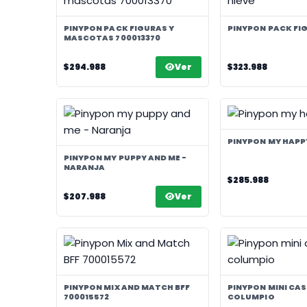
PINYPON PACK FIGURAS Y
PINYPON PACK FI
MASCOTAS 700013370
Ver
$294.988
$323.988
PINYPON MY HAPP
PINYPON MY PUPPY AND ME -
NARANJA
$285.988
Ver
$207.988
PINYPON MIX AND MATCH BFF
PINYPON MINI CA
700015572
COLUMPIO