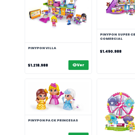
PINYPON SUPER C
COMERCIAL
PINYPON VILLA
$1.490.988
Ver
$1.218.988
PINYPON PACK PRINCESAS