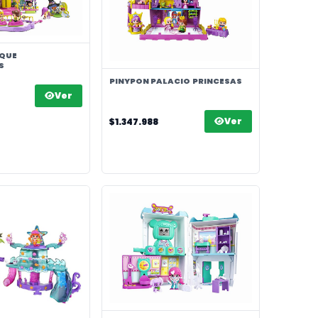
RQUE
S
PINYPON PALACIO PRINCESAS
Ver
Ver
$1.347.988