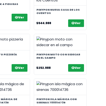
K 4 FIGURAS
PINYPON NUEVA CASA DE LOS
CUENTOS
Ver
Ver
$544.988
O PIZZERÍA
PINYPON MOTO CON SIDECAR
EN EL CAMPO
Ver
Ver
$252.988
A MÁGICA DE
PINYPON ISLA MÁGICA CON
014736
SIRENAS 700014736