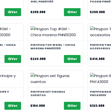
GIRL PNN01100
FOODIE PNN0
Ver
Ver
$259.988
$259.988
L - CHICA
PINYPON TOP #GIRL - CHICA
PINYPON TIE
MORENA PNN00200
ACCESORIOS
Ver
Ver
$220.988
$414.988
CIPE Y
PINYPON SET FIGURAS
PINYPON RAI
CUENTOS
PNY43000
Ver
Ver
$194.988
$323.988