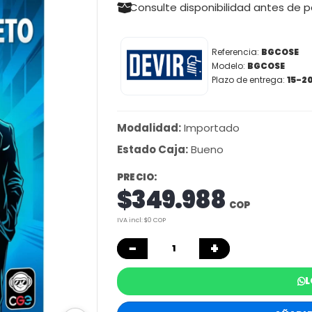
Consulte disponibilidad antes de 
Referencia:
BGCOSE
Modelo:
BGCOSE
Plazo de entrega:
15-20
Modalidad:
Importado
Estado Caja:
Bueno
PRECIO:
$349.988
COP
IVA incl: $0 COP
−
+
L