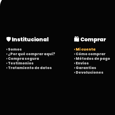
🛡️ Institucional
🛍️ Comprar
› Somos
› Mi cuenta
› ¿Por qué comprar aquí?
› Cómo comprar
› Compra segura
› Métodos de pago
› Testimonios
› Envíos
› Tratamiento de datos
› Garantías
› Devoluciones