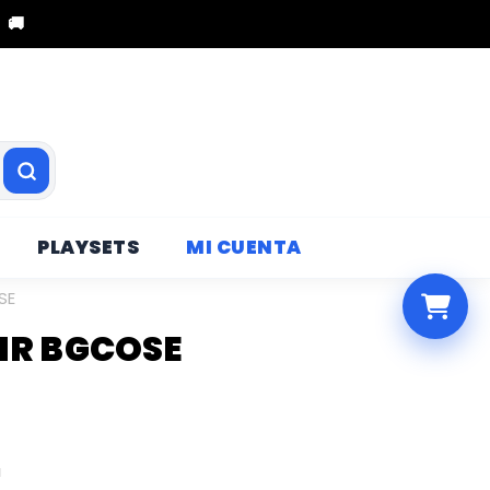
 🚚
PLAYSETS
MI CUENTA
SE
IR BGCOSE
a