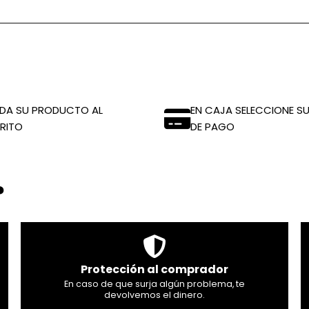
DA SU PRODUCTO AL
EN CAJA SELECCIONE SU
RITO
DE PAGO
?
Protección al comprador
En caso de que surja algún problema, te
devolvemos el dinero.