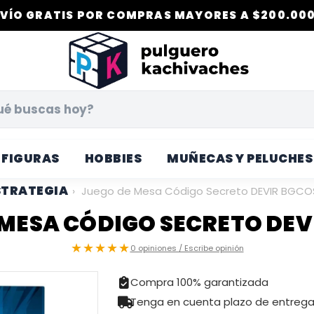
VÍO GRATIS POR COMPRAS MAYORES A $200.000
FIGURAS
HOBBIES
MUÑECAS Y PELUCHES
STRATEGIA
›
Juego de Mesa Código Secreto DEVIR BGCO
 MESA CÓDIGO SECRETO DEV
★★★★★
0 opiniones / Escribe opinión
Compra 100% garantizada
Tenga en cuenta plazo de entreg