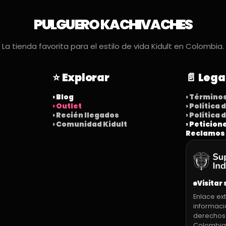
PULGUERO KACHIVACHES
La tienda favorita para el estilo de vida Kidult en Colombia.
⭐ Explorar
📄 Lega
› Blog
› Término
› Outlet
› Política
› Recién llegados
› Política
› Comunidad Kidult
› Peticion
Reclamos
Visitar 
Enlace ext
informaci
derechos
Colombia