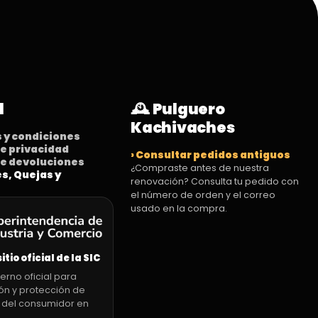
l
🕰️ Pulguero
Kachivaches
s y condiciones
 de privacidad
› Consultar pedidos antiguos
 de devoluciones
¿Compraste antes de nuestra
es, Quejas y
renovación? Consulta tu pedido con
el número de orden y el correo
usado en la compra.
sitio oficial de la SIC
erno oficial para
ón y protección de
 del consumidor en
.