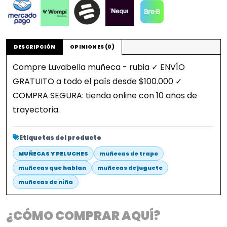
DESCRIPCIÓN
OPINIONES (0)
Compre Luvabella muñeca - rubia ✓ ENVÍO
GRATUITO a todo el país desde $100.000 ✓
COMPRA SEGURA: tienda online con 10 años de
trayectoria.
Etiquetas del producto
MUÑECAS Y PELUCHES
muñecas de trapo
muñecas que hablan
muñecas de juguete
muñecas de niña
¿CÓMO COMPRAR AQUÍ?