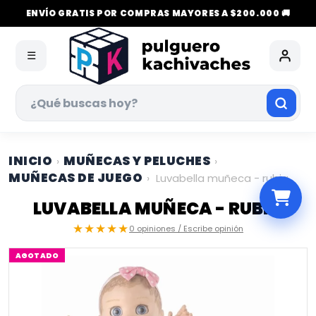
ENVÍO GRATIS POR COMPRAS MAYORES A $200.000 🚚
☰
INICIO
MUÑECAS Y PELUCHES
›
›
MUÑECAS DE JUEGO
›
Luvabella muñeca - rubia
LUVABELLA MUÑECA - RUBIA
★★★★★
0 opiniones / Escribe opinión
AGOTADO