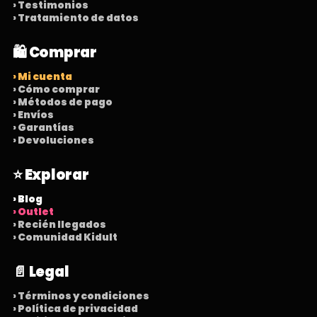
› Testimonios
› Tratamiento de datos
🛍️ Comprar
› Mi cuenta
› Cómo comprar
› Métodos de pago
› Envíos
› Garantías
› Devoluciones
⭐ Explorar
› Blog
› Outlet
› Recién llegados
› Comunidad Kidult
📄 Legal
› Términos y condiciones
› Política de privacidad