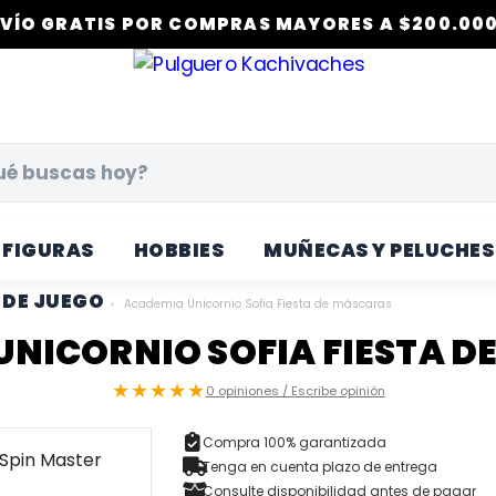
VÍO GRATIS POR COMPRAS MAYORES A $200.000
FIGURAS
HOBBIES
MUÑECAS Y PELUCHES
DE JUEGO
›
Academia Unicornio Sofia Fiesta de máscaras
UNICORNIO SOFIA FIESTA D
★★★★★
0 opiniones / Escribe opinión
Compra 100% garantizada
Tenga en cuenta plazo de entrega
Consulte disponibilidad antes de pagar