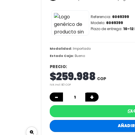
Referencia:
6069399
Modelo:
6069399
Plazo de entrega:
10-12
Modalidad:
Importado
Estado Caja:
Bueno
PRECIO:
$259.988
COP
IVA incl: $0 COP
−
+
L
AÑADIR