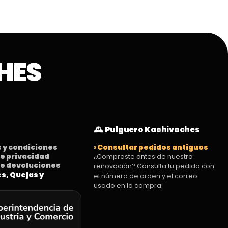
HES
🕰️ Pulguero Kachivaches
s y condiciones
› Consultar pedidos antiguos
 de privacidad
¿Compraste antes de nuestra
 de devoluciones
renovación? Consulta tu pedido con
es, Quejas y
el número de orden y el correo
usado en la compra.