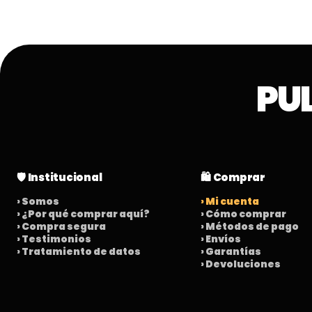
PU
🛡️ Institucional
🛍️ Comprar
› Somos
› Mi cuenta
› ¿Por qué comprar aquí?
› Cómo comprar
› Compra segura
› Métodos de pago
› Testimonios
› Envíos
› Tratamiento de datos
› Garantías
› Devoluciones