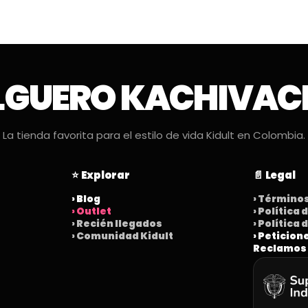
LGUERO KACHIVAC
La tienda favorita para el estilo de vida Kidult en Colombia.
⭐ Explorar
📄 Legal
› Blog
› Término
› Outlet
› Política
› Recién llegados
› Política
› Comunidad Kidult
› Peticion
Reclamos