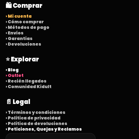
🛍️ Comprar
› Mi cuenta
› Cómo comprar
› Métodos de pago
› Envíos
› Garantías
› Devoluciones
⭐ Explorar
› Blog
› Outlet
› Recién llegados
› Comunidad Kidult
📄 Legal
› Términos y condiciones
› Política de privacidad
› Política de devoluciones
› Peticiones, Quejas y Reclamos