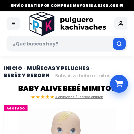
ENVÍO GRATIS POR COMPRAS MAYORES A $200.000 🚚
☰
INICIO
MUÑECAS Y PELUCHES
›
›
BEBÉS Y REBORN
›
Baby Alive bebé mimitos
BABY ALIVE BEBÉ MIMITOS
★★★★★
0 opiniones / Escribe opinión
AGOTADO