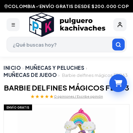
COLOMBIA
ENVÍO GRATIS DESDE $200.000 COP
☰
INICIO
MUÑECAS Y PELUCHES
›
›
MUÑECAS DE JUEGO
›
Barbie delfines mágicos FBD63
BARBIE DELFINES MÁGICOS FBD63
★★★★★
0 opiniones / Escribe opinión
ENVÍO GRATIS