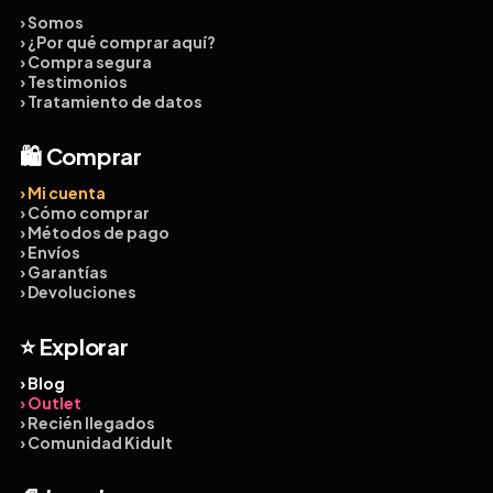
› Somos
› ¿Por qué comprar aquí?
› Compra segura
› Testimonios
› Tratamiento de datos
🛍️ Comprar
› Mi cuenta
› Cómo comprar
› Métodos de pago
› Envíos
› Garantías
› Devoluciones
⭐ Explorar
› Blog
› Outlet
› Recién llegados
› Comunidad Kidult