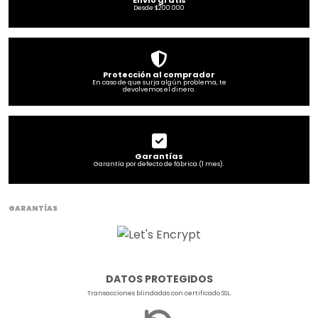
Envío gratis
Desde $200.000
Protección al comprador
En caso de que surja algún problema, te
devolvemos el dinero.
Garantías
Garantía por defecto de fábrica (1 mes).
GARANTÍAS
DATOS PROTEGIDOS
Transacciones blindadas con certificado SSL.