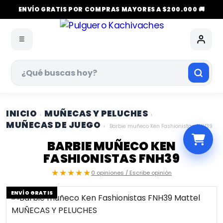
ENVÍO GRATIS POR COMPRAS MAYORES A $200.000 🚚
☰
INICIO
MUÑECAS Y PELUCHES
›
›
MUÑECAS DE JUEGO
›
Barbie muñeco Ken Fashionistas FNH39
BARBIE MUÑECO KEN
FASHIONISTAS FNH39
★★★★★
0 opiniones / Escribe opinión
ENVÍO GRATIS