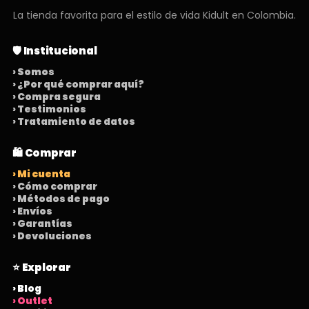
La tienda favorita para el estilo de vida Kidult en Colombia.
🛡️ Institucional
› Somos
› ¿Por qué comprar aquí?
› Compra segura
› Testimonios
› Tratamiento de datos
🛍️ Comprar
› Mi cuenta
› Cómo comprar
› Métodos de pago
› Envíos
› Garantías
› Devoluciones
⭐ Explorar
› Blog
› Outlet