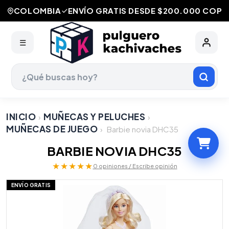
COLOMBIA
ENVÍO GRATIS DESDE $200.000 COP
☰
INICIO
MUÑECAS Y PELUCHES
›
›
MUÑECAS DE JUEGO
›
Barbie novia DHC35
BARBIE NOVIA DHC35
★★★★★
0 opiniones / Escribe opinión
ENVÍO GRATIS