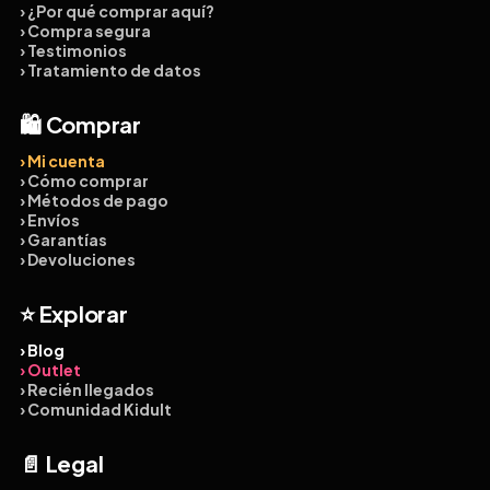
› ¿Por qué comprar aquí?
› Compra segura
› Testimonios
› Tratamiento de datos
🛍️ Comprar
› Mi cuenta
› Cómo comprar
› Métodos de pago
› Envíos
› Garantías
› Devoluciones
⭐ Explorar
› Blog
› Outlet
› Recién llegados
› Comunidad Kidult
📄 Legal