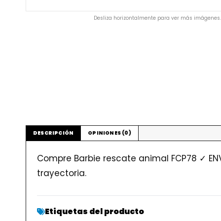
Desliza horizontalmente para ver más imágenes.
DESCRIPCIÓN
OPINIONES (0)
Compre Barbie rescate animal FCP78 ✓ ENV
trayectoria.
Etiquetas del producto