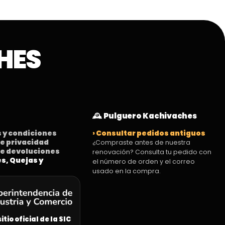
HES
🕰️ Pulguero Kachivaches
s y condiciones
› Consultar pedidos antiguos
 de privacidad
¿Compraste antes de nuestra
 de devoluciones
renovación? Consulta tu pedido con
es, Quejas y
el número de orden y el correo
usado en la compra.
sitio oficial de la SIC