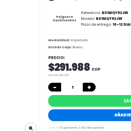
Referencia:
B01MQY92JW
Pulguero
Modelo:
B01MQY92JW
Kachivaches
Plazo de entrega:
10-12 DIA
Modalidad:
Importado
Estado Caja:
Bueno
PRECIO:
$291.988
COP
IVA incl: $0 COP
−
+
L
AÑADIR
☆☆☆☆☆
0 opiniones / Escribe opinión