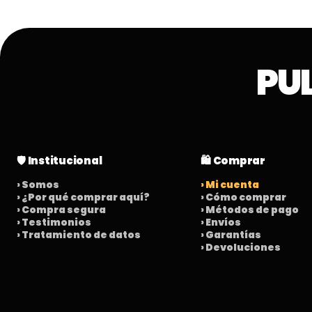
PU
🛡️ Institucional
🛍️ Comprar
› Somos
› Mi cuenta
› ¿Por qué comprar aquí?
› Cómo comprar
› Compra segura
› Métodos de pago
› Testimonios
› Envíos
› Tratamiento de datos
› Garantías
› Devoluciones