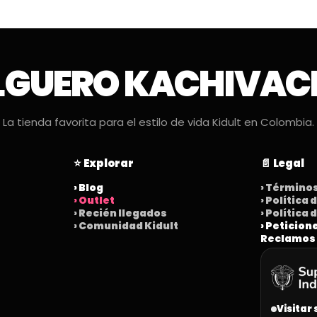
LGUERO KACHIVAC
La tienda favorita para el estilo de vida Kidult en Colombia.
⭐ Explorar
📄 Legal
› Blog
› Término
› Outlet
› Política
› Recién llegados
› Política
› Comunidad Kidult
› Peticion
Reclamos
Visitar 