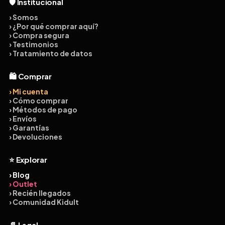
🛡️ Institucional
› Somos
› ¿Por qué comprar aquí?
› Compra segura
› Testimonios
› Tratamiento de datos
🛍️ Comprar
› Mi cuenta
› Cómo comprar
› Métodos de pago
› Envíos
› Garantías
› Devoluciones
⭐ Explorar
› Blog
› Outlet
› Recién llegados
› Comunidad Kidult
📄 Legal