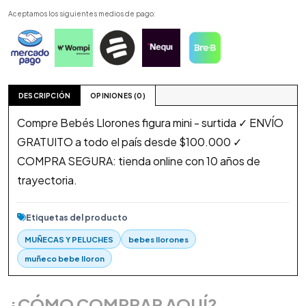
Aceptamos los siguientes medios de pago:
DESCRIPCIÓN
OPINIONES (0)
Compre Bebés Llorones figura mini - surtida ✓ ENVÍO
GRATUITO a todo el país desde $100.000 ✓
COMPRA SEGURA: tienda online con 10 años de
trayectoria.
Etiquetas del producto
MUÑECAS Y PELUCHES
bebes llorones
muñeco bebe lloron
¿CÓMO COMPRAR AQUÍ?