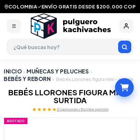
COLOMBIA
ENVÍO GRATIS DESDE $200.000 COP
☰
INICIO
MUÑECAS Y PELUCHES
›
›
BEBÉS Y REBORN
›
Bebés Llorones figura mini - surtida
BEBÉS LLORONES FIGURA MINI -
SURTIDA
★★★★★
0 opiniones / Escribe opinión
AGOTADO