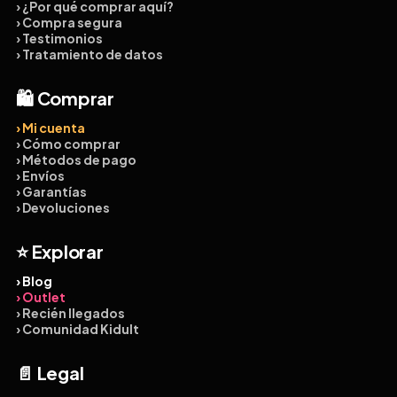
› ¿Por qué comprar aquí?
› Compra segura
› Testimonios
› Tratamiento de datos
🛍️ Comprar
› Mi cuenta
› Cómo comprar
› Métodos de pago
› Envíos
› Garantías
› Devoluciones
⭐ Explorar
› Blog
› Outlet
› Recién llegados
› Comunidad Kidult
📄 Legal