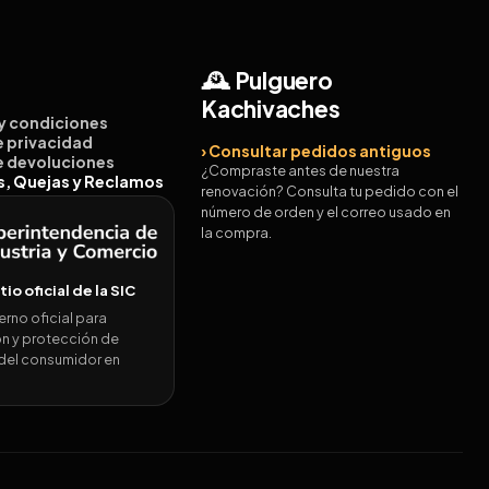
🕰️ Pulguero
Kachivaches
 y condiciones
de privacidad
› Consultar pedidos antiguos
de devoluciones
¿Compraste antes de nuestra
es, Quejas y Reclamos
renovación? Consulta tu pedido con el
número de orden y el correo usado en
la compra.
itio oficial de la SIC
erno oficial para
n y protección de
del consumidor en