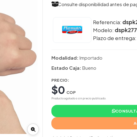
Consulte disponibilidad antes de pa
Referencia:
dspk
Modelo:
dspk277
Plazo de entrega
Modalidad:
Importado
Estado Caja:
Bueno
PRECIO:
$0
COP
Producto agotado o sin precio publicado.
CONSULTA
A