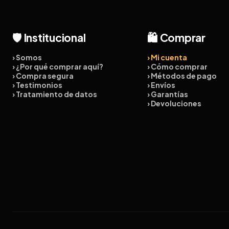
🛡️ Institucional
🛍️ Comprar
› Somos
› Mi cuenta
› ¿Por qué comprar aquí?
› Cómo comprar
› Compra segura
› Métodos de pago
› Testimonios
› Envíos
› Tratamiento de datos
› Garantías
› Devoluciones