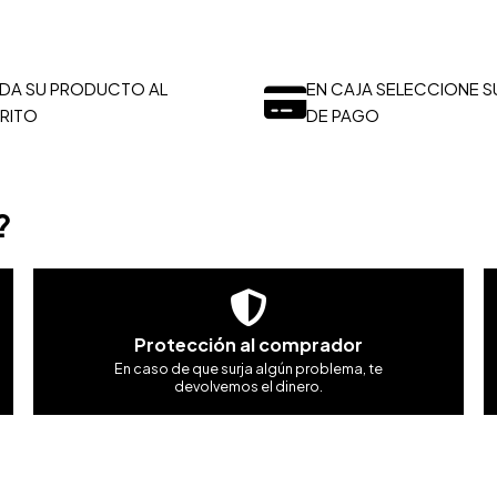
DA SU PRODUCTO AL
EN CAJA SELECCIONE S
RITO
DE PAGO
?
Protección al comprador
En caso de que surja algún problema, te
devolvemos el dinero.