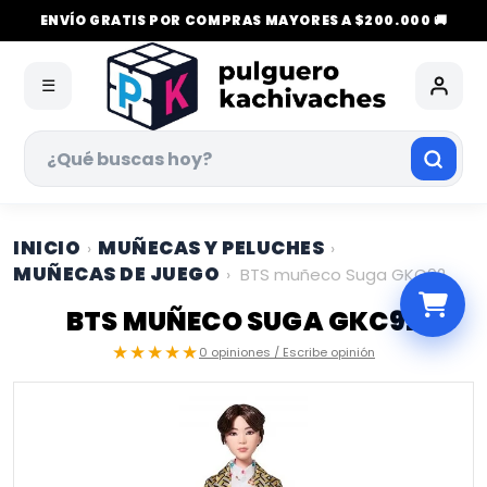
ENVÍO GRATIS POR COMPRAS MAYORES A $200.000 🚚
☰
INICIO
MUÑECAS Y PELUCHES
›
›
MUÑECAS DE JUEGO
›
BTS muñeco Suga GKC92
BTS MUÑECO SUGA GKC92
★★★★★
0 opiniones / Escribe opinión