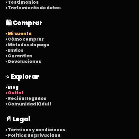
› Testimonios
› Tratamiento de datos
🛍️ Comprar
› Mi cuenta
› Cómo comprar
› Métodos de pago
› Envíos
› Garantías
› Devoluciones
⭐ Explorar
› Blog
› Outlet
› Recién llegados
› Comunidad Kidult
📄 Legal
› Términos y condiciones
› Política de privacidad